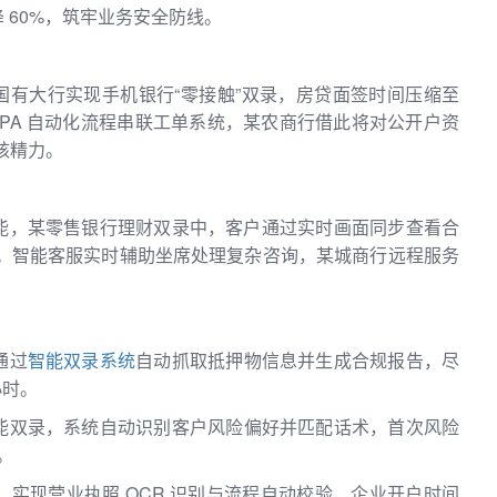
 60%，筑牢业务安全防线。
某国有大行实现手机银行“零接触”双录，房贷面签时间压缩至
。RPA 自动化流程串联工单系统，某农商行借此将对公开户资
复核精力。
能，某零售银行理财双录中，客户通过实时画面同步查看合
%。智能客服实时辅助坐席处理复杂咨询，某城商行远程服务
。
通过
智能双录系统
自动抓取抵押物信息并生成合规报告，尽
小时。
能双录，系统自动识别客户风险偏好并匹配话术，首次风险
。
实现营业执照 OCR 识别与流程自动校验，企业开户时间