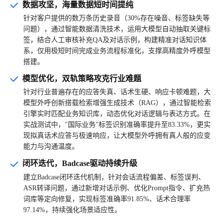
数据攻坚，海量数据短时间提纯
针对客户提供的数万条历史录音（30%存在噪音、标签缺失等
问题），通过智能数据清洗技术，运用大模型自动抽取关键标
签，结合人工审核补充QA及对话示例，构建精准对话知识体
系，仅用极短时间完成业务流程标准化，支撑高精度外呼模型
搭建。
模型优化，双轨策略攻克行业难题
针对行业普遍存在的应答失真、话术生硬、响应卡顿难题，大
模型外呼创新搭载检索增强生成技术（RAG），通过智能检索
引擎实时匹配业务知识库，动态优化对话逻辑与表达方式。在
实战测试中，"国际业务"标签识别准确率提升至83.33%，更实
现拟真话术应答与极速响应，让大模型外呼拥有真人般的应变
能力与沟通温度。
闭环迭代，Badcase驱动持续升级
建立Badcase闭环迭代机制，针对会话流程偏差、标签误判、
ASR转译问题，通过新增对话示例、优化Prompt指令、扩充热
词库等定向修复，实现标签准确率91.85%、话术合理率
97.14%，持续强化场景适应性。