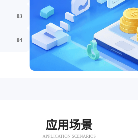
力
03
持PC、
内部系统
04
签章、电子
满足监管要
应用场景
APPLICATION SCENARIOS