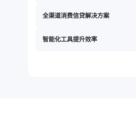
提供风控对接与运营服务，提升资金方风控能
全渠道消费信贷解决方案
智能信贷平台覆盖贷前、贷中、贷后全流程，支
APP、小程序和物联网终端，快速对接资金方
智能化工具提升效率
利用OCR、RPA、智能交互、智能质检、电子
签名、智能双录等工具全方位提升运营效率，
求