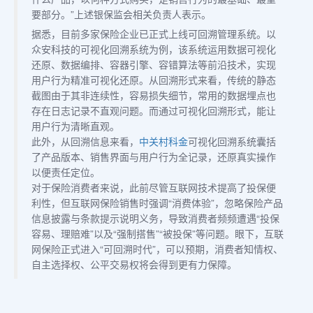
要部分。”上述银保监会相关负责人表示。
据悉，目前多家保险企业已正式上线可回溯管理系统。以
众安科技的可视化回溯系统为例，该系统运用数据可视化
还原、数据编排、容器引擎、容错算法等前沿技术，实现
用户行为精准可视化还原。从回溯形式来看，传统的静态
截图由于其非连续性，容易损失细节，常用的数据埋点也
存在日志记录不直观问题。而通过可视化回溯形式，能让
用户行为清晰直观。
此外，从回溯信息来看，
中关村科金
可视化回溯系统囊括
了产品版本、销售界面与用户行为全记录，还原真实操作
以便责任定位。
对于保险消费者来说，此前尽管互联网技术提高了投保便
利性，但互联网保险销售时强调“消费体验”，忽略保险产品
信息披露与条款提示说明义务，导致消费者频频遭遇“投保
容易、理赔难”以及“强制搭售”“被投保”等问题。眼下，互联
网保险正式进入“可回溯时代”，可以预期，消费者知情权、
自主选择权、公平交易权将会得到更有力保障。