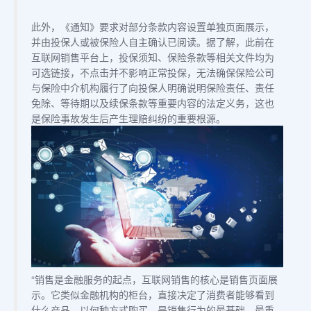
此外，《通知》要求对部分条款内容设置单独页面展示，
并由投保人或被保险人自主确认已阅读。据了解，此前在
互联网销售平台上，投保须知、保险条款等相关文件均为
可选链接，不点击并不影响正常投保，无法确保保险公司
与保险中介机构履行了向投保人明确说明保险责任、责任
免除、等待期以及续保条款等重要内容的法定义务，这也
是保险事故发生后产生理赔纠纷的重要根源。
“销售是金融服务的起点，互联网销售的核心是销售页面展
示。它类似金融机构的柜台，直接决定了消费者能够看到
什么产品，以何种方式购买，是销售行为的最基础、最重