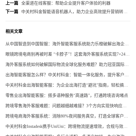
上一篇
全渠道在线客服：帮助企业提升客户体验的利器
下一篇
中关村科金智能语音机器人，助力企业高效提升营销转化率!
相关文章
从中国智造到中国智服：海外智能客服系统助力乐橙破解出海企业的服务困局
眼镜跨境电商别再被时差 “卡脖子”！这套海外客服系统实现7×24小时服务，客户满意度提升35%
海外客服系统如何破解国际物流全球化服务难题？助力冠亚国际物流实现服务效率与客户满意度双重提升！
出海智能客服怎么样？中关村科金：智能一体化服务，提升客户体验
中关村科金出海智能客服：为企业出海打造“避坑”指南，轻松搞定出海难题
零售业出海智能客服：搭多语种服务“高速路”，打通跨境咨询堵点
跨境零售海外客服难题：问题越细越难接？3个方向实现快响应、准解答
跨境电商海外客服系统：消除80%夜间服务真空，打造全球客户优质服务体验
中关村科金Instadesk携手UniUni：跨境物流提速增效，合规与效率双突破