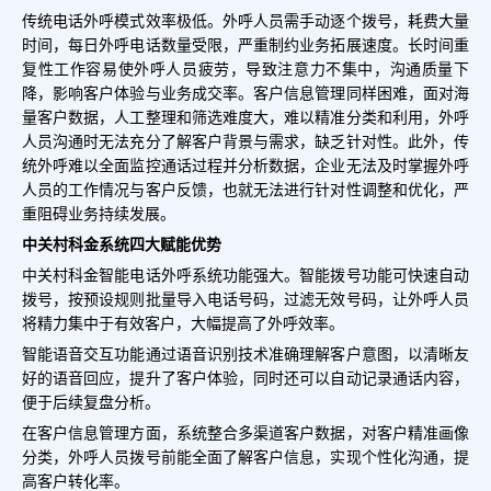
传统电话外呼模式效率极低。外呼人员需手动逐个拨号，耗费大量
时间，每日外呼电话数量受限，严重制约业务拓展速度。长时间重
复性工作容易使外呼人员疲劳，导致注意力不集中，沟通质量下
降，影响客户体验与业务成交率。客户信息管理同样困难，面对海
量客户数据，人工整理和筛选难度大，难以精准分类和利用，外呼
人员沟通时无法充分了解客户背景与需求，缺乏针对性。此外，传
统外呼难以全面监控通话过程并分析数据，企业无法及时掌握外呼
人员的工作情况与客户反馈，也就无法进行针对性调整和优化，严
重阻碍业务持续发展。
中关村科金系统四大赋能优势
中关村科金智能电话外呼系统功能强大。智能拨号功能可快速自动
拨号，按预设规则批量导入电话号码，过滤无效号码，让外呼人员
将精力集中于有效客户，大幅提高了外呼效率。
智能语音交互功能通过语音识别技术准确理解客户意图，以清晰友
好的语音回应，提升了客户体验，同时还可以自动记录通话内容，
便于后续复盘分析。
在客户信息管理方面，系统整合多渠道客户数据，对客户精准画像
分类，外呼人员拨号前能全面了解客户信息，实现个性化沟通，提
高客户转化率。