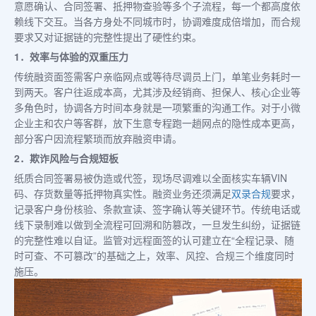
意愿确认、合同签署、抵押物查验等多个子流程，每一个都高度依
赖线下交互。当各方身处不同城市时，协调难度成倍增加，而合规
要求又对证据链的完整性提出了硬性约束。
1．效率与体验的双重压力
传统融资面签需客户亲临网点或等待尽调员上门，单笔业务耗时一
到两天。客户往返成本高，尤其涉及经销商、担保人、核心企业等
多角色时，协调各方时间本身就是一项繁重的沟通工作。对于小微
企业主和农户等客群，放下生意专程跑一趟网点的隐性成本更高，
部分客户因流程繁琐而放弃融资申请。
2．欺诈风险与合规短板
纸质合同签署易被伪造或代签，现场尽调难以全面核实车辆VIN
码、存货数量等抵押物真实性。融资业务还须满足
双录合规
要求，
记录客户身份核验、条款宣读、签字确认等关键环节。传统电话或
线下录制难以做到全流程可回溯和防篡改，一旦发生纠纷，证据链
的完整性难以自证。监管对远程面签的认可建立在“全程记录、随
时可查、不可篡改”的基础之上，效率、风控、合规三个维度同时
施压。