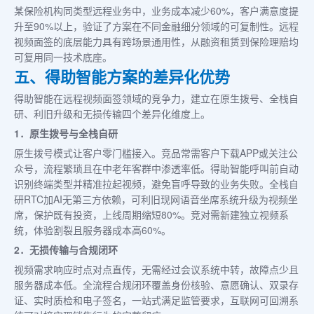
某保险机构同类型远程业务中，业务成本减少60%，客户满意度提
升至90%以上，验证了方案在不同金融细分领域的可复制性。远程
视频面签的底层能力具有跨场景通用性，从融资租赁到保险理赔均
可复用同一技术底座。
五、得助智能方案的差异化优势
得助智能在远程视频面签领域的竞争力，建立在原生拨号、全栈自
研、利旧升级和无损传输四个差异化维度上。
1．原生拨号与全栈自研
原生拨号模式让客户零门槛接入。竞品常需客户下载APP或关注公
众号，流程繁琐且在中老年客群中渗透率低。得助智能呼叫前自动
识别终端类型并精准拉起视频，避免盲呼导致的业务失败。全栈自
研RTC加AI无第三方依赖，可利旧现网语音坐席系统升级为视频坐
席，保护既有投资，上线周期缩短80%。竞对需新建独立视频系
统，体验割裂且服务器成本高60%。
2．无损传输与合规闭环
视频需求响应时点对点直传，无需经过会议系统中转，故障点少且
服务器成本低。全流程合规闭环覆盖身份核验、意愿确认、双录存
证、实时质检和电子签名，一站式满足监管要求，互联网可回溯系