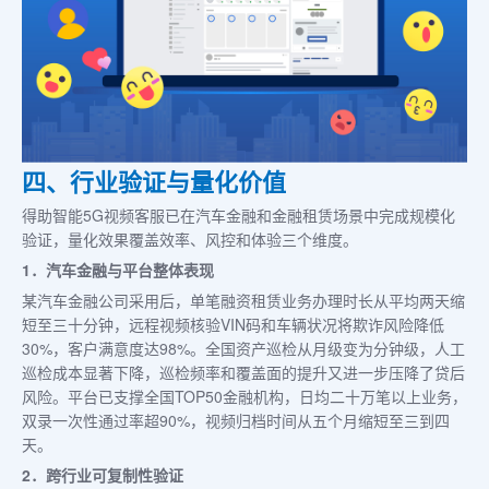
四、行业验证与量化价值
得助智能5G视频客服已在汽车金融和金融租赁场景中完成规模化
验证，量化效果覆盖效率、风控和体验三个维度。
1．汽车金融与平台整体表现
某汽车金融公司采用后，单笔融资租赁业务办理时长从平均两天缩
短至三十分钟，远程视频核验VIN码和车辆状况将欺诈风险降低
30%，客户满意度达98%。全国资产巡检从月级变为分钟级，人工
巡检成本显著下降，巡检频率和覆盖面的提升又进一步压降了贷后
风险。平台已支撑全国TOP50金融机构，日均二十万笔以上业务，
双录一次性通过率超90%，视频归档时间从五个月缩短至三到四
天。
2．跨行业可复制性验证