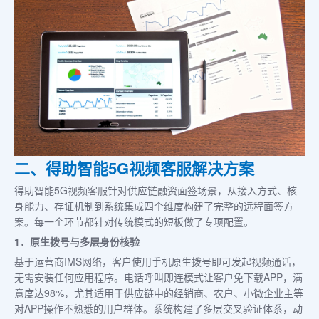
二、得助智能5G视频客服解决方案
得助智能5G视频客服针对供应链融资面签场景，从接入方式、核
身能力、存证机制到系统集成四个维度构建了完整的远程面签方
案。每一个环节都针对传统模式的短板做了专项配置。
1．原生拨号与多层身份核验
基于运营商IMS网络，客户使用手机原生拨号即可发起视频通话，
无需安装任何应用程序。电话呼叫即连模式让客户免下载APP，满
意度达98%，尤其适用于供应链中的经销商、农户、小微企业主等
对APP操作不熟悉的用户群体。系统构建了多层交叉验证体系，动