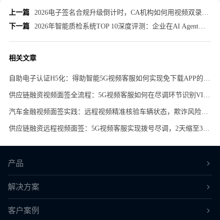
上一篇
2026电子签名合规升级倒计时，CA机构如何用视频双录方案跑赢改造窗口期？
下一篇
2026年智能质检系统TOP 10深度评测：企业在AI Agent选型时该如何抉择？
相关文章
自助电子认证H5化：得助智能5G视频客服如何实现免下载APP的轻量级视频核实
供应链融资视频面签全流程：5G视频客服如何在尽调环节识别VIN码并锁定风控
汽车金融视频面签实践：远程视频精准核验车辆状态，欺诈风险降低30%，2天面签缩至30分钟
供应链融资远程视频面签：5G视频客服实现拨号尽调，2天缩至30分钟
产品
解决方案
客户案例