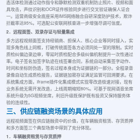
态活体检测通过动作指令和静默检测双重机制防止照片、视频和面
具攻击，声纹识别和OCR证件核验同步进行交叉验证确保人证合
一。运营商级安全底座采用IMS网络融合自研深度防护技术，欺诈
拦截率达95%，可选配公安联网核查进一步增强尽调可信度。
2．远程面签、双录存证与轻量集成
多方远程视频面签支持经销商、担保人、核心企业等同时接入，实
现多角色线上同框，打破传统面签各方必须同处一室的限制。实时
质检纠偏边录边审，零延时质检配合多级纠偏机制提升一次性通过
率。电子签名加签字轨迹在线签署合同，系统自动采集签字动作、
时间和坐标防伪造，签名过程本身成为证据链的一部分。全程录音
录像自动生成质检报告，证据链加密存证满足监管可回溯要求。在
系统集成方面，iframe插件化集成模式实现零改造极速对接，现有
业务系统无需开发改造，上线周期缩短80%。可基于现网语音坐席
系统升级为5G视频坐席，利旧升级既保护既有投资又保持服务体
验的连续性。
三、供应链融资场景的具体应用
远程视频面签在供应链融资中的价值，在车辆融资租赁、存货质押
和多方面签三个典型场景中得到了充分体现。
1．车辆融资租赁与存货质押