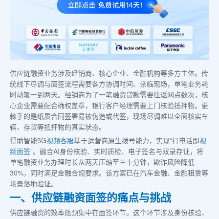
供应链融资业务涉及经销商、核心企业、金融机构等多方主体。传
统线下尽调与面签流程需要各方协调时间、亲临现场，单笔业务耗
时动辄一到两天。经销商为了一笔融资贷款需要往返网点数次，核
心企业需要配合确权盖章，银行客户经理需要上门核验抵押物。更
棘手的是纸质合同签署易被伪造或代签，现场尽调难以全面核实车
辆、存货等抵押物的真实状态。
得助智能5G
视频客服
基于运营商原生拨号能力，实现“打电话即
视
频面签
”。融合AI身份核验、实时质检、电子签名与双录存证，将
单笔融资业务办理时长从两天压缩至三十分钟，欺诈风险降低
30%，同时满足金融合规要求。该方案已在汽车金融、金融租赁等
场景落地验证。
一、供应链融资面签的痛点与挑战
供应链融资的效率瓶颈集中在面签环节。这个环节涉及身份核验、