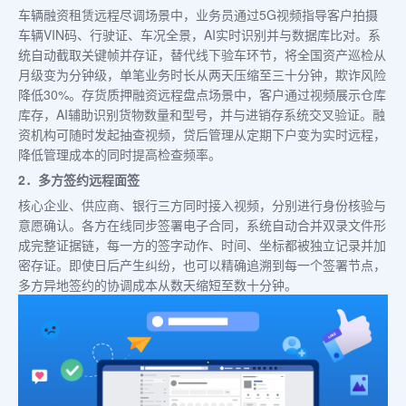
车辆融资租赁远程尽调场景中，业务员通过5G视频指导客户拍摄
车辆VIN码、行驶证、车况全景，AI实时识别并与数据库比对。系
统自动截取关键帧并存证，替代线下验车环节，将全国资产巡检从
月级变为分钟级，单笔业务时长从两天压缩至三十分钟，欺诈风险
降低30%。存货质押融资远程盘点场景中，客户通过视频展示仓库
库存，AI辅助识别货物数量和型号，并与进销存系统交叉验证。融
资机构可随时发起抽查视频，贷后管理从定期下户变为实时远程，
降低管理成本的同时提高检查频率。
2．多方签约远程面签
核心企业、供应商、银行三方同时接入视频，分别进行身份核验与
意愿确认。各方在线同步签署电子合同，系统自动合并双录文件形
成完整证据链，每一方的签字动作、时间、坐标都被独立记录并加
密存证。即使日后产生纠纷，也可以精确追溯到每一个签署节点，
多方异地签约的协调成本从数天缩短至数十分钟。