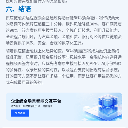
统可对接实现销售行为的完整留痕。
六、结语
供应链融资远程视频面签通过得助智能5G视频客服，将传统两天
的尽调签约流程压缩至三十分钟，欺诈风险降低30%，客户满意度
达98%。该方案以原生拨号接入、全栈自研技术、利旧升级能力、
全流程合规闭环，为汽车金融、金融租赁、银行对公等供应链融资
场景提供了高效、安全、合规的数字化工具。
随着供应链金融线上化趋势加速，5G视频面签将成为融资业务的
标准配置，显著提升资金周转效率与风控水平。金融机构在选择远
程视频面签方案时，应优先考虑原生拨号接入免APP、AI身份核验
的多样性、双录质检的实时性，以及是否支持利旧现有语音系统。
好的面签方案不是让客户多装一个应用，而是让客户用最熟悉的方
式完成最严谨的签约。