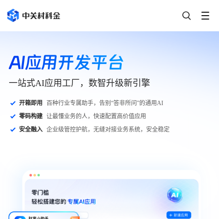
A
I
应
用
开
发
平
台
一站式AI应用工厂，数智升级新引擎
开箱即用
百种行业专属助手，告别“答非所问”的通用AI
零码构建
让最懂业务的人，快速配置高价值应用
安全融入
企业级管控护航，无缝对接业务系统，安全稳定