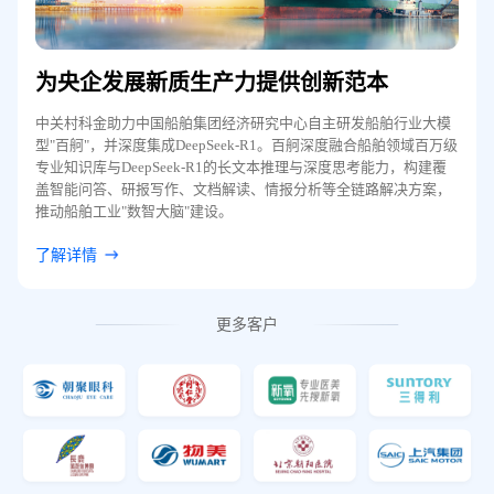
为央企发展新质生产力提供创新范本
大
中关村科金助力中国船舶集团经济研究中心自主研发船舶行业大模
联合
型"百舸"，并深度集成DeepSeek-R1。百舸深度融合船舶领域百万级
投研
专业知识库与DeepSeek-R1的长文本推理与深度思考能力，构建覆
功能
盖智能问答、研报写作、文档解读、情报分析等全链路解决方案，
客户
推动船舶工业"数智大脑"建设。
了解
了解详情
更多客户