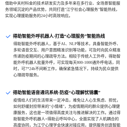
借助中关村科金的技术研发实力及多年来在多行业、全场景智能服
务领域沉淀的产品优势，共同打造“江宁社会心理服务”智能热线，
实现心理援助服务的24小时高效响应。
得助智能外呼机器人·打造“心理服务”智能热线
得助智能外呼机器人，基于AI、NLP等技术，具备智能外呼、
多轮语音交互、用户意图精准识别等功能，可及时向民众精准
传递防疫期间的心理疏导方法。相较于传统人工外呼，得助智
能外呼机器人批量外呼，可实现每天800-1000通外呼电话，同
时，可7*24h不间断工作，确保紧急情况下，持续为民众提供
心理疏导服务。
得助智能语音通讯系统·防疫“心理解忧锦囊”
疫情给人们的生活带来一定冲击，难免让人心生焦虑、担忧，
如何舒缓封控带来的“小情绪”，为疫情期间的群众提供心理健
康服务，这也是一项值得高度关注与推进解决的工作。通过得
助智能外呼机器人+得助云呼叫中心，全面实现了人机耦合的
高度协同，为江宁心理学会快速对接应用，提供服务创造智能