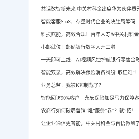
共话数智新未来 中关村科金出席华为伙伴暨开
智能客服SaaS，存量时代企业的决胜局筹码
科技赋能，高效合规！百年人寿&中关村科
小邮就位！邮储银行数字人开工啦
一天即可上线，AI视频风控护航银行零售金
智能双录，高效解决保险消费纠纷“取证难”
业务总监：我被KPI制裁了？
智能回访90%客户！永安保险加足马力保障
农商行如何破局营销“难”服务“卷”？就2招！
让企业通信更智能，中关村科金与百悟做到