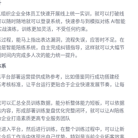
升
以组织企业全体员工快速开展线上统一实训，就可以打破线
以随时随地就可以登录系统，快速参与到模拟对练 AI智能
实战演练，训练更加灵活，不受任何约束。
练过程，能马上指出表达漏洞，流程失误，应答时不足。在
的是智能陪练系统，自主完成纠错指导，这样就可以大幅节
短时间内完成多人次的能力统一提升。
体系
练平台部署运营提供成熟参考，比如借鉴同行成功搭建经
练考核标准，让平台运行更贴合于企业快速发展节奏，让每
。
就可以汇总全员训练数据，能分析整体能力短板，可以依据
内容，形成部署训练复盘优化完整闭环，就可以让AI陪练
为企业打造素质更高专业服务团队
录进入平台，然后进行训练，在整个训练过程中，可以让新
在今后工作当中体现出自己优势。特别是当前企业拓客效率