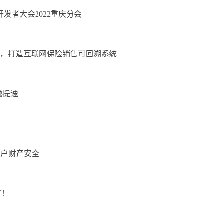
发者大会2022重庆分会
金，打造互联网保险销售可回溯系统
融提速
！
客户财产安全
了！