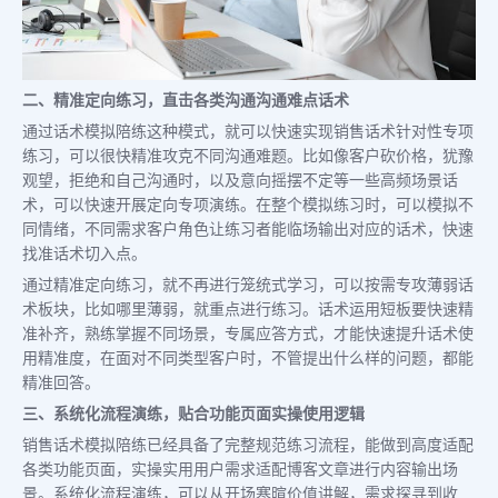
二、精准定向练习，直击各类沟通沟通难点话术
通过话术模拟陪练这种模式，就可以快速实现销售话术针对性专项
练习，可以很快精准攻克不同沟通难题。比如像客户砍价格，犹豫
观望，拒绝和自己沟通时，以及意向摇摆不定等一些高频场景话
术，可以快速开展定向专项演练。在整个模拟练习时，可以模拟不
同情绪，不同需求客户角色让练习者能临场输出对应的话术，快速
找准话术切入点。
通过精准定向练习，就不再进行笼统式学习，可以按需专攻薄弱话
术板块，比如哪里薄弱，就重点进行练习。话术运用短板要快速精
准补齐，熟练掌握不同场景，专属应答方式，才能快速提升话术使
用精准度，在面对不同类型客户时，不管提出什么样的问题，都能
精准回答。
三、系统化流程演练，贴合功能页面实操使用逻辑
销售话术模拟陪练已经具备了完整规范练习流程，能做到高度适配
各类功能页面，实操实用用户需求适配博客文章进行内容输出场
景。系统化流程演练，可以从开场寒暄价值讲解，需求探寻到收