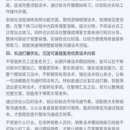
尾，促成完整流程话术，通过依次开展模拟练习，比较贴合实际工
作操作步骤。
系统化流程演练依照功能页面，使用逻辑梳理话术，梳理规范更完
整，在整个练习过程中内容条理更清晰，层次分明，不但适合员工
日常自主练习，同样也比较适合整理成博客文章来进行知识分享。
整体内容由于规整易懂，实操性也比较强，比较方便使用者直接参
照练习，就能快速理顺整套销售沟通话术流程。
四、实战打磨优化，沉淀可直接复用优质话术内容
不管是新员工还是老员工，长期开展话术模拟陪练，就可以在不断
对练中打磨自己，掌握更简单，更实用语句，强化语速说服力。在
整个模拟练习当中，不断精简有用话术，强化话术核心卖点，让每
一句话都能在沟通时简洁有力。特别是通过反复实战打磨，就能筛
选出更实用话术，才能转化率高。在整理汇总之后，就可以整理成
完整文案，就能用于博客文章发布。
通过优化以后的话术，就比较贴合市场沟通节奏，适配绝大多数销
售沟通场景，让从业者直接套用即可使用，能高效降低沟通试错成
本，才能稳定提升整体沟通成交效率。
不管是什么行业，在培养销售人员时，销售话术模拟陪练已经是不
可缺少的工具，通过模拟陪练，才能让销售人员掌握更多有用话