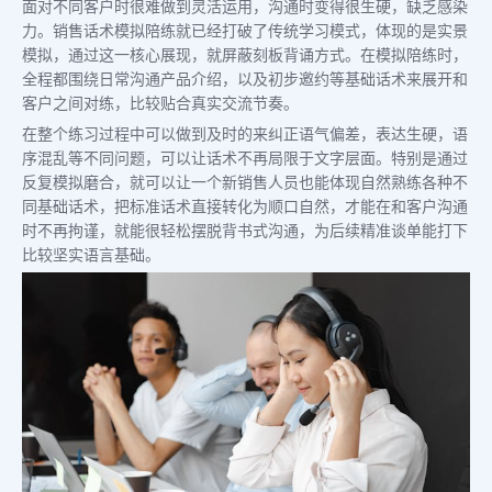
面对不同客户时很难做到灵活运用，沟通时变得很生硬，缺乏感染
力。销售话术模拟陪练就已经打破了传统学习模式，体现的是实景
模拟，通过这一核心展现，就屏蔽刻板背诵方式。在模拟陪练时，
全程都围绕日常沟通产品介绍，以及初步邀约等基础话术来展开和
客户之间对练，比较贴合真实交流节奏。
在整个练习过程中可以做到及时的来纠正语气偏差，表达生硬，语
序混乱等不同问题，可以让话术不再局限于文字层面。特别是通过
反复模拟磨合，就可以让一个新销售人员也能体现自然熟练各种不
同基础话术，把标准话术直接转化为顺口自然，才能在和客户沟通
时不再拘谨，就能很轻松摆脱背书式沟通，为后续精准谈单能打下
比较坚实语言基础。