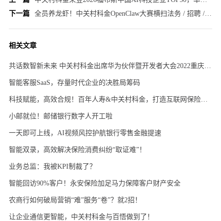
下一篇
全员养龙虾！中关村科金OpenClaw大赛横扫法务 / 招聘 / 运维全场景
相关文章
共话数智新未来 中关村科金出席华为伙伴暨开发者大会2022重庆分会
智能客服SaaS，存量时代企业的决胜局筹码
科技赋能，高效合规！百年人寿&中关村科金，打造互联网保险销售可回溯系统
小邮就位！邮储银行数字人开工啦
一天即可上线，AI视频风控护航银行零售金融提速
智能双录，高效解决保险消费纠纷“取证难”！
业务总监：我被KPI制裁了？
智能回访90%客户！永安保险加足马力保障客户财产安全
农商行如何破局营销“难”服务“卷”？就2招！
让企业通信更智能，中关村科金与百悟做到了！