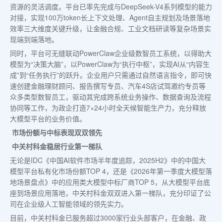
资源的灵活调度。平台已率先完成与DeepSeek-V4系列模型的能力
对接，实现100万token长上下文处理、Agent自主规划及场景落地
效率三大维度关键升级，让金融合规、工业文档研读等复杂场景实
现端到端落地。
同时，平台可无缝联动PowerClaw企业级数智员工系统，以得助大
模型为“决策大脑”，以PowerClaw为“执行中枢”，实现AI从“内容生
成”到“任务执行”的跃升。企业用户只需通过自然语言指令，即可快
速创建金融理财顾问、报告撰写专员、汽车4S店试驾邀约专员等
众多类型数智员工，驱动其完成跨系统业务操作、数据查询及流程
协同等工作，为政企打造7×24小时全天候智能生产力，充分释放
大模型平台的业务价值。
市场份额与中标表现双双领先
中关村科金稳居行业第一梯队
无论是IDC《中国AI软件市场半年度追踪，2025H2》中的中国大
模型平台私有化市场份额TOP 4，还是《2026年第一季度大模型落
地场景盘点》中的应用类大模型中标厂商TOP 5，从大模型平台底
座到场景应用落地，中关村科金双双进入第一梯队，充分印证了公
司在企业级人工智能领域的领先实力。
目前，中关村科金已服务超过3000家行业头部客户，在金融、政