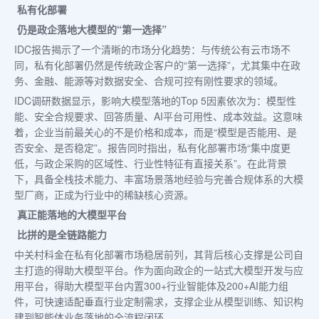
私有化部署
仍是政企落地大模型的“第一选择”
IDC报告揭示了一个清晰的市场分化趋势：与传统公有云市场不
同，私有化部署仍然是传统政企客户的“第一选择”，尤其集中在政
务、金融、能源等对数据安全、合规可控有刚性要求的领域。
IDC调研数据显示，影响大模型落地的Top 5因素依次为：模型性
能、安全合规要求、回答质量、AI平台可用性、成本效益。这意味
着，企业当前最关心的不是价格和成本，而是“模型是否能用、是
否安全、是否稳定”。报告同时指出，私有化部署市场“集中度更
低，与政企采购的区域性、行业性特征有直接关系”。在此背景
下，具备全栈技术能力、丰富场景落地经验与完善合规体系的大模
型厂商，正成为行业中的稀缺核心资源。
真正能落地的大模型平台
比拼的是全链路能力
中关村科金在私有化部署市场稳居前列，其背后核心支撑是公司自
主打造的得助大模型平台。作为面向政企的一站式大模型开发与应
用平台，得助大模型平台内置300+行业智能体及200+AI能力组
件，可快速适配垂直行业定制需求，支撑企业从模型训练、知识构
建到智能体业务落地的全流程闭环。