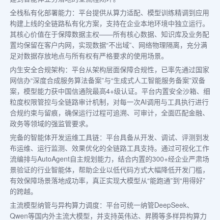
全栈私有化部署能力：平台提供从算力适配、模型训练精调到应用
构建上线的全链路私有化方案，支持在企业本地环境中独立运行。
其核心价值在于保障数据主权——所有核心数据、知识库及业务配
置均保留在客户内网，实现数据“不出域”、网络物理隔离，充分满
足对数据存放地点与所有权有严格要求的使用场景。
内生安全合规架构：平台从架构层面保障合规性，已率先通过国家
网信办“深度合成服务算法备案”与“生成式人工智能服务备案”双备
案，模型能力获中国信通院最高4+级认证。平台内置安全沙箱、细
粒度权限管控与全链路审计机制，对每一次AI调用与工具执行进行
合规约束与留痕，确保运行过程可追溯、可审计，全面匹配金融、
政务等领域的强监管要求。
完备的智能体开发运维工具链：平台具备从开发、调试、评测到发
布运维、运行监测、效果优化的全链路工具支持。通过可视化工作
流编排与AutoAgent自主规划能力，结合内置的300+经企业严肃场
景验证的行业智能体，帮助企业以低代码方式大幅降低开发门槛，
有效保障场景落地成功率，真正实现大模型从“能跑通”到“用得好”
的跨越。
主流模型纳管与异构算力调度：平台可统一纳管DeepSeek、
Qwen等国内外主流大模型，并支持英伟达、昇腾等多样异构算力