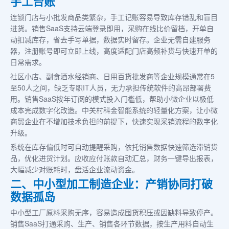
手工台账
连锁门店与小批发商品类繁杂，手工记账容易导致库存错乱和盲目
进货。销售SaaS支持云端登录即用，采购在线比价留档，开单自
动扣减库存，省去手写单据，数据实时留存。企业无需自建服务
器，注册账号即可立即上线，高度适配门店高频补货与快速开单的
日常需求。
社区小店、副食酒水经销商、日用百货批发商等企业规模通常在5
至50人之间，缺乏专职IT人员，无力承担传统软件的高昂部署费
用。销售SaaS按年订阅的模式投入门槛低，帮助小微企业以极低
成本完成数字化改造。中关村科金智能系统的轻量化方案，让小微
商贸企业在不增加技术负担的前提下，快速实现采销流程的数字化
升级。
系统在库存偏低时可自动提醒采购，依托销售数据快速筛选滞销货
品，优化进货计划。应收应付账款自动汇总，财务一键导出报表，
大幅减少对账耗时，盘活企业流动资金。
二、中小型加工制造企业：产销协同打破
数据孤岛
中小型工厂原料采购无序，容易造成囤货积压或因缺料导致停产。
销售SaaS打通采购、生产、销售各环节数据，按生产用料自动生