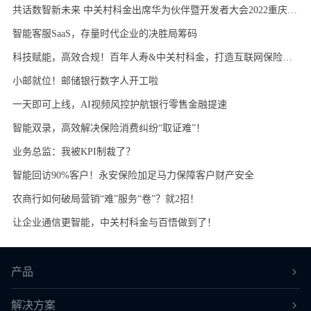
共话数智新未来 中关村科金出席华为伙伴暨开发者大会2022重庆分会
智能客服SaaS，存量时代企业的决胜局筹码
科技赋能，高效合规！百年人寿&中关村科金，打造互联网保险销售可回溯系统
小邮就位！邮储银行数字人开工啦
一天即可上线，AI视频风控护航银行零售金融提速
智能双录，高效解决保险消费纠纷“取证难”！
业务总监：我被KPI制裁了？
智能回访90%客户！永安保险加足马力保障客户财产安全
农商行如何破局营销“难”服务“卷”？就2招！
让企业通信更智能，中关村科金与百悟做到了！
产品
解决方案