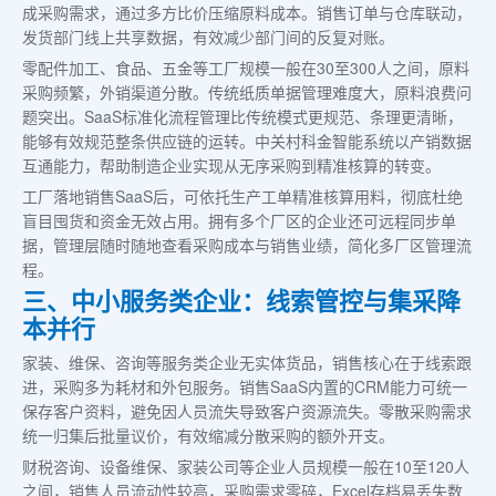
成采购需求，通过多方比价压缩原料成本。销售订单与仓库联动，
发货部门线上共享数据，有效减少部门间的反复对账。
零配件加工、食品、五金等工厂规模一般在30至300人之间，原料
采购频繁，外销渠道分散。传统纸质单据管理难度大，原料浪费问
题突出。SaaS标准化流程管理比传统模式更规范、条理更清晰，
能够有效规范整条供应链的运转。中关村科金智能系统以产销数据
互通能力，帮助制造企业实现从无序采购到精准核算的转变。
工厂落地销售SaaS后，可依托生产工单精准核算用料，彻底杜绝
盲目囤货和资金无效占用。拥有多个厂区的企业还可远程同步单
据，管理层随时随地查看采购成本与销售业绩，简化多厂区管理流
程。
三、中小服务类企业：线索管控与集采降
本并行
家装、维保、咨询等服务类企业无实体货品，销售核心在于线索跟
进，采购多为耗材和外包服务。销售SaaS内置的CRM能力可统一
保存客户资料，避免因人员流失导致客户资源流失。零散采购需求
统一归集后批量议价，有效缩减分散采购的额外开支。
财税咨询、设备维保、家装公司等企业人员规模一般在10至120人
之间，销售人员流动性较高，采购需求零碎，Excel存档易丢失数