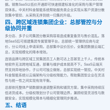
据。销售SaaS以低价开通即可快速搭建标准化的采购与客户管理
双体系。中关村科金智能系统帮助服务类企业实现从客户资源分散
到集中管控、从采购无序到统一归集的升级。
四、跨区域连锁集团企业：总部管控与分
级协同并重
多分店、多子公司集团分散采购容易造成重复备货与售价混乱。落
地SaaS后可搭建集团专属管理平台，总部统一管理供应商与定
价，分公司线上申请采购，总部集中议价压价，全集团数据云端汇
总，实现规模化的降本增效。
连锁品牌与跨区域工贸集团员工人数可达上百甚至上千人，传统本
地软件无法跨地域互通，部署与维护成本居高不下。SaaS云端天
然支持异地协作，子公司可独立做账，总部实现统一管控。中关村
科金智能系统以云端架构与分级权限能力，帮助集团型企业在灵活
性与统一性之间实现有效平衡。
总部依托整体产销数据快速调整采购和铺货方案，集中采购持续压
低进货成本。分级权限划分子公司管理边界，兼顾经营灵活性与数
据安全，实现规模化降本与精细化管理同步推进。
五、结语