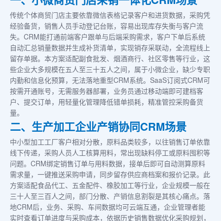
传统个体商贸门店主要依靠微信表格记录客户和进货数据，采购凭
经验备货，销售人员手动登记台账，容易出现库存失衡与客户流
失。CRM能打通前端客户跟单与后端采购需求，客户下单后系统
自动汇总销量数据并生成补货清单，实现销存采联动，全流程线上
留存单据。本方案适配副食批发、烟酒商行、社区零售等行业，这
些企业大多规模在五人至三十五人之间，属于小微企业，缺少专职
内勤和信息化预算，无法落地重型CRM系统。SaaS订阅式CRM可
按需开通账号，无需服务器部署，业务员通过移动端即可建档客
户、提交订单，用轻量化管理降低错单损耗，精准管控采购备货
量。
二、生产加工企业产销协同CRM场景
中小型加工工厂客户相对分散，原料品类较多，以往销售订单依靠
线下传递，采购人员人工核算用料，常出现缺料停工或原料囤积等
问题。CRM绑定销售订单与用料数据，接单后即可自动测算原料
需求量，一键推送采购申请，同步留存供应商档案和报价记录。此
方案适配食品代工、五金配件、橡胶加工等行业，企业规模一般在
三十人至三百人之间，部门分散、产销信息割裂是其核心痛点。落
地CRM后，业务、采购、车间数据均可云端互通，企业管理者能
实时查看订单进度与采购成本，依据历史销售数据优化采购规划，