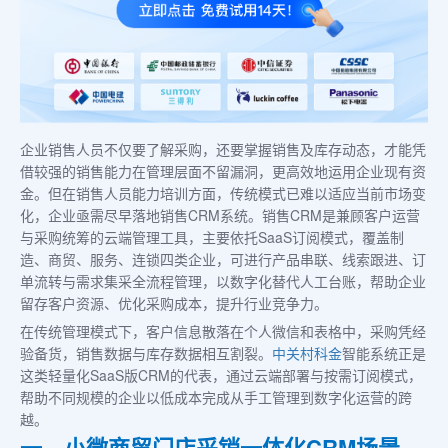
企业销售人员不仅要了解采购，还要掌握销售及库存动态，才能凭
借较强的销售能力在管理层面不留漏洞，更高效地运用企业现有资
金。但在销售人员能力培训方面，传统模式已难以适应当前市场变
化，企业亟需尽早落地销售CRM系统。销售CRM是兼顾客户运营
与采购统筹的云端管理工具，主要依托SaaS订阅模式，覆盖制
造、商贸、服务、连锁四类企业，可进行产品串联、线索跟进、订
单流转与需求集采全流程管理，以数字化替代人工台账，帮助企业
留存客户资源、优化采购成本，提升行业竞争力。
在传统管理模式下，客户信息散落在个人微信和表格中，采购凭经
验备货，销售数据与库存数据相互割裂。
中关村科金
智能系统正是
这类轻量化SaaS版CRM的代表，通过云端部署与按需订阅模式，
帮助不同规模的企业以低成本完成从手工管理到数字化运营的跨
越。
一、小微商贸门店采销一体化CRM场景