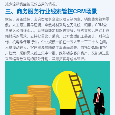
减少流动资金被无效占用的情况。
三、商务服务行业线索管控CRM场景
家装、设备维保、咨询类服务企业以项目制为主，销售线索较为零
散，人工跟进容易遗漏，零散耗材采购也无法统一归集。CRM全
量录入公海线索后，系统智能定制跟进提醒，签约立项后自动汇总
耗材采购需求，支持批量比价采购。此方案适配工装设计、财税咨
询、机电维保等行业，企业规模一般在十五人至一百三十人之间，
人员流动较大，客户资源易随员工离职而流失。依托CRM固化客
户档案，采购需求线上集中审批，既能锁定客户资产，又能通过集
采压缩零散采购的额外开销，兼顾拓客与成本管控。