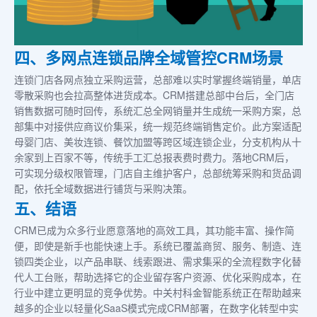
四、多网点连锁品牌全域管控CRM场景
连锁门店各网点独立采购运营，总部难以实时掌握终端销量，单店
零散采购也会拉高整体进货成本。CRM搭建总部中台后，全门店
销售数据可随时回传，系统汇总全网销量并生成统一采购方案，总
部集中对接供应商议价集采，统一规范终端销售定价。此方案适配
母婴门店、美妆连锁、餐饮加盟等跨区域连锁企业，分支机构从十
余家到上百家不等，传统手工汇总报表费时费力。落地CRM后，
可实现分级权限管理，门店自主维护客户，总部统筹采购和货品调
配，依托全域数据进行铺货与采购决策。
五、结语
CRM已成为众多行业愿意落地的高效工具，其功能丰富、操作简
便，即使是新手也能快速上手。系统已覆盖商贸、服务、制造、连
锁四类企业，以产品串联、线索跟进、需求集采的全流程数字化替
代人工台账，帮助选择它的企业留存客户资源、优化采购成本，在
行业中建立更明显的竞争优势。中关村科金智能系统正在帮助越来
越多的企业以轻量化SaaS模式完成CRM部署，在数字化转型中实