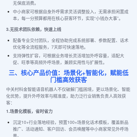
无保底消费。
中小商家可根据自身外呼需求灵活调整投入，无需承担闲置成
本，每一分预算都用在核心获客环节，实现“小钱办大事”。
3.无技术团队依赖，快速上线
配备专业交付团队，全程协助完成系统部署、参数配置、话术
优化等全流程服务，7天即可快速落地。
支持弹性扩容，可根据业务增长灵活增加外呼容量，适配大
促、旺季等高频外呼场景，兼顾实用性与扩展性。
三、核心产品价值：场景化+智能化，赋能低
门槛高效获客
中关村科金智能语音机器人不仅破解门槛困境，更以场景化、智能
化优势，提升外呼效率与精准度，助力泛行业销售负责人高效获
客：
1.场景化模板，省时省力
沉淀10+行业落地经验，预置100+场景化话术模板，覆盖新品
推广、活动通知、客户回访、会员唤醒等中小商家常见外呼场
景。