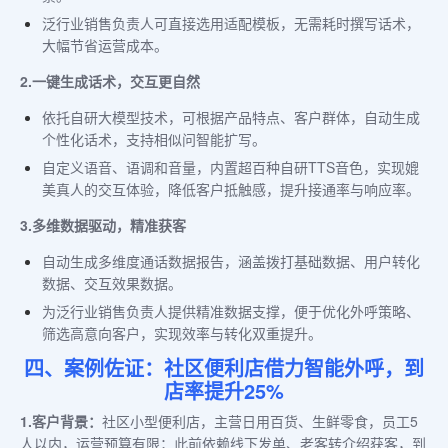
泛行业销售负责人可直接选用适配模板，无需耗时撰写话术，
大幅节省运营成本。
2.一键生成话术，交互更自然
依托自研大模型技术，可根据产品特点、客户群体，自动生成
个性化话术，支持相似问智能扩写。
自定义语音、语调和音量，内置超百种自研TTS音色，实现媲
美真人的交互体验，降低客户抵触感，提升接通率与响应率。
3.多维数据驱动，精准获客
自动生成多维度通话数据报告，涵盖拨打基础数据、用户转化
数据、交互效果数据。
为泛行业销售负责人提供精准数据支撑，便于优化外呼策略、
筛选高意向客户，实现效率与转化双重提升。
四、案例佐证：社区便利店借力智能外呼，到
店率提升25%
1.客户背景：
社区小型便利店，主营日用百货、生鲜零食，员工5
人以内，运营预算有限；此前依赖线下发单、老客转介绍获客，到