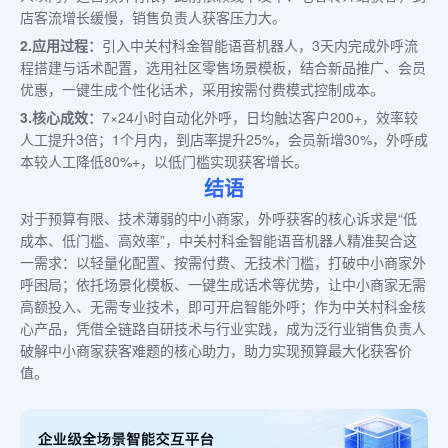
店客流增长缓慢，销售负责人获客压力大。
2.应用过程：
引入中关村科金智能语音机器人，3天内完成外呼流
程搭建与话术配置，选用社区零售场景模板，结合新品推广、会员
优惠，一键生成个性化话术，采用按需付费模式控制成本。
3.核心成效：
7×24小时自动化外呼，日均触达客户200+，效率较
人工提升3倍；1个月内，到店率提升25%，会员新增30%，外呼成
本较人工降低80%+，以低门槛实现获客增长。
结语
对于预算有限、技术薄弱的中小商家，外呼获客的核心诉求是“低
成本、低门槛、高效率”，中关村科金智能语音机器人精准契合这
一需求：以轻量化配置、按需付费、无技术门槛，打破中小商家外
呼困局；依托场景化模板、一键生成话术等优势，让中小商家无需
高额投入、无需专业技术，即可开启智能外呼；作为中关村科金核
心产品，凭借全链路自研技术与行业实践，成为泛行业销售负责人
破解中小商家获客难题的核心助力，助力实现预算最大化获客价
值。