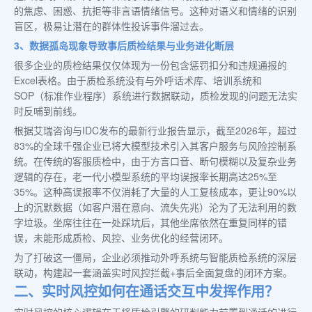
的焦虑、困惑、抗拒等非言语情绪信号。这种对语义和情绪的识别
盲区，极易让潜在的群体性投诉事件溜过去。
3、数据孤岛现象导致事后质检结果与业务进化断层
很多企业的质检结果仅仅体现为一份包含惩罚扣分和违规通报的
Excel表格。由于质检系统没有与外呼话术库、培训系统和
SOP（标准作业程序）系统进行数据联动，质检发现的问题无法实
时反哺到前线。
根据艾瑞咨询与IDC发布的最新行业报告显示，截至2026年，超过
83%的全球千强企业已将大模型技术引入其客户服务与风险控制系
统。在传统的客服质检中，由于方言口音、断句模糊以及复杂业务
逻辑的存在，老一代小模型系统的平均误报率长期高达25%至
35%。这种高误报率不仅消耗了大量的人工复核成本，更让90%以
上的沉默数据（如客户潜在意向、流失先兆）沦为了无法利用的数
字垃圾。坐席往往在一处踩坑后，其他坐席依然在重复同样的错
误，未能形成质检、风控、业务优化的经营闭环。
为了打破这一僵局，企业必须推动外呼系统与智能质检系统的深层
联动，构建起一套涵盖实时风控拦截+事后全面复盘的闭环方案。
二、实时风控如何在通话交互中发挥作用？
实时风控的核心逻辑在于将质检引擎的研判能力前置到通话的进行