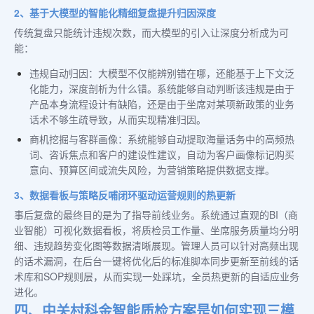
2、基于大模型的智能化精细复盘提升归因深度
传统复盘只能统计违规次数，而大模型的引入让深度分析成为可
能：
违规自动归因：大模型不仅能辨别错在哪，还能基于上下文泛
化能力，深度剖析为什么错。系统能够自动判断该违规是由于
产品本身流程设计有缺陷，还是由于坐席对某项新政策的业务
话术不够生疏导致，从而实现精准归因。
商机挖掘与客群画像：系统能够自动提取海量话务中的高频热
词、咨诉焦点和客户的建设性建议，自动为客户画像标记购买
意向、预算区间或流失风险，为营销策略提供数据支撑。
3、数据看板与策略反哺闭环驱动运营规则的热更新
事后复盘的最终目的是为了指导前线业务。系统通过直观的BI（商
业智能）可视化数据看板，将质检员工作量、坐席服务质量均分明
细、违规趋势变化图等数据清晰展现。管理人员可以针对高频出现
的话术漏洞，在后台一键将优化后的标准脚本同步更新至前线的话
术库和SOP规则层，从而实现一处踩坑，全员热更新的自适应业务
进化。
四、中关村科金智能质检方案是如何实现三模