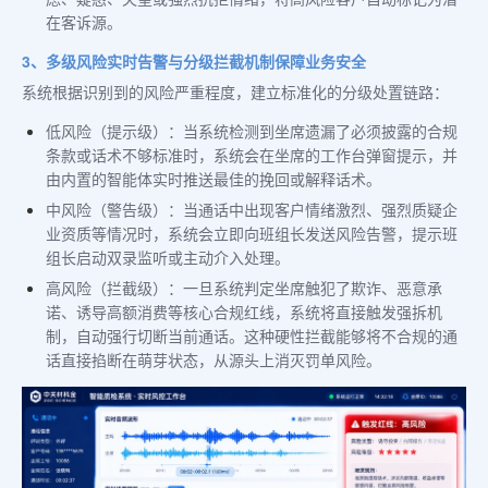
在客诉源。
3、多级风险实时告警与分级拦截机制保障业务安全
系统根据识别到的风险严重程度，建立标准化的分级处置链路：
低风险（提示级）：当系统检测到坐席遗漏了必须披露的合规
条款或话术不够标准时，系统会在坐席的工作台弹窗提示，并
由内置的智能体实时推送最佳的挽回或解释话术。
中风险（警告级）：当通话中出现客户情绪激烈、强烈质疑企
业资质等情况时，系统会立即向班组长发送风险告警，提示班
组长启动双录监听或主动介入处理。
高风险（拦截级）：一旦系统判定坐席触犯了欺诈、恶意承
诺、诱导高额消费等核心合规红线，系统将直接触发强拆机
制，自动强行切断当前通话。这种硬性拦截能够将不合规的通
话直接掐断在萌芽状态，从源头上消灭罚单风险。