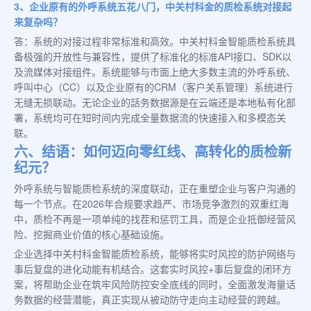
3、企业原有的外呼系统五花八门，中关村科金的质检系统对接起
来复杂吗？
答：系统的对接过程非常标准和高效。中关村科金智能质检系统具
备极强的开放性与兼容性，提供了标准化的标准API接口、SDK以
及流媒体对接组件。系统能够与市面上绝大多数主流的外呼系统、
呼叫中心（CC）以及企业原有的CRM（客户关系管理）系统进行
无缝无损联动。无论企业的話务数据源是在云端还是本地私有化部
署，系统均可在短时间内完成全量数据流的快速接入和多模态关
联。
六、结语：如何迈向零红线、高转化的质检新
纪元？
外呼系统与智能质检系统的深度联动，正在重塑企业与客户沟通的
每一个节点。在2026年合规要求趋严、市场竞争激烈的双重红海
中，质检不再是一项单纯的找茬和惩罚工具，而是企业抵御经营风
险、挖掘商业价值的核心基础设施。
企业选择中关村科金智能质检系统，能够将实时风控的防护网络与
事后复盘的进化动能有机结合。这套实时风控+事后复盘的闭环方
案，将帮助企业在筑牢风险防控安全底线的同时，全面激发海量话
务数据的经营潜能，真正实现从被动防守走向主动经营的跨越。