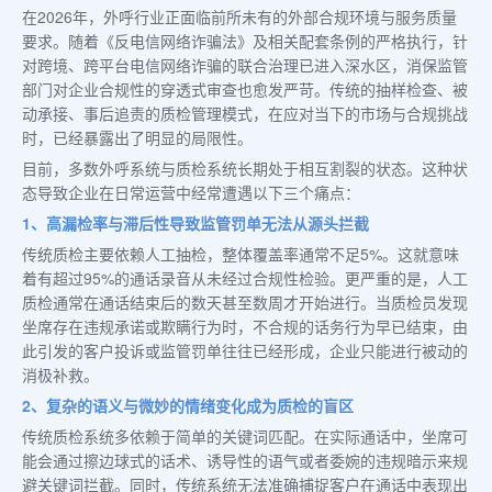
在2026年，外呼行业正面临前所未有的外部合规环境与服务质量
要求。随着《反电信网络诈骗法》及相关配套条例的严格执行，针
对跨境、跨平台电信网络诈骗的联合治理已进入深水区，消保监管
部门对企业合规性的穿透式审查也愈发严苛。传统的抽样检查、被
动承接、事后追责的质检管理模式，在应对当下的市场与合规挑战
时，已经暴露出了明显的局限性。
目前，多数外呼系统与质检系统长期处于相互割裂的状态。这种状
态导致企业在日常运营中经常遭遇以下三个痛点：
1、高漏检率与滞后性导致监管罚单无法从源头拦截
传统质检主要依赖人工抽检，整体覆盖率通常不足5%。这就意味
着有超过95%的通话录音从未经过合规性检验。更严重的是，人工
质检通常在通话结束后的数天甚至数周才开始进行。当质检员发现
坐席存在违规承诺或欺瞒行为时，不合规的话务行为早已结束，由
此引发的客户投诉或监管罚单往往已经形成，企业只能进行被动的
消极补救。
2、复杂的语义与微妙的情绪变化成为质检的盲区
传统质检系统多依赖于简单的关键词匹配。在实际通话中，坐席可
能会通过擦边球式的话术、诱导性的语气或者委婉的违规暗示来规
避关键词拦截。同时，传统系统无法准确捕捉客户在通话中表现出