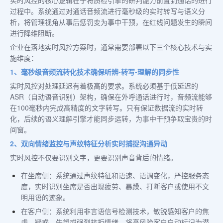
过程中。系统通过对通话音频流进行毫秒级的实时转写与语义分
析，将管理视角从事后惩罚变为事中干预，在红线问题发生的瞬间
进行降维阻断。
企业在落地实时风控方案时，通常需要部署以下三个核心技术与实
施维度：
1、毫秒级音频流转化技术确保听辨-转写-理解的同步性
实时风控对处理延迟有着极高的要求。系统必须基于低延迟的
ASR（自动语音识别）架构，确保在外呼通话进行时，音频流能够
在100毫秒内完成高精度的文字转写。只有保证数据流的实时转
化，后续的语义理解引擎才能同步运转，为事中干预争取宝贵的时
间窗。
2、双向情绪监控与声纹特征分析实时捕捉沟通异动
实时风控不仅要识别文字，更要识别声音背后的情绪。
在坐席侧：系统通过声纹特征和语速、语调变化，严控服务态
度，实时识别坐席是否出现疲劳、暴躁、打断客户或使用不文
明用语的迹象。
在客户侧：系统利用非言语信号检测技术，敏锐感知客户的焦
虑、疑惑、失望或强烈抗拒情绪，将高风险客户自动标记为潜