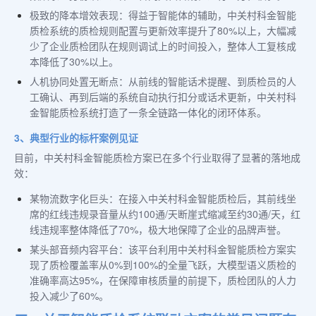
极致的降本增效表现：得益于智能体的辅助，中关村科金智能
质检系统的质检规则配置与更新效率提升了80%以上，大幅减
少了企业质检团队在规则调试上的时间投入，整体人工复核成
本降低了30%以上。
人机协同处置无断点：从前线的智能话术提醒、到质检员的人
工确认、再到后端的系统自动执行扣分或话术更新，中关村科
金智能质检系统打造了一条全链路一体化的闭环体系。
3、典型行业的标杆案例见证
目前，中关村科金智能质检方案已在多个行业取得了显著的落地成
效：
某物流数字化巨头：在接入中关村科金智能质检后，其前线坐
席的红线违规录音量从约100通/天断崖式缩减至约30通/天，红
线违规率整体降低了70%，极大地保障了企业的品牌声誉。
某头部音频内容平台：该平台利用中关村科金智能质检方案实
现了质检覆盖率从0%到100%的全量飞跃，大模型语义质检的
准确率高达95%，在保障审核质量的前提下，质检团队的人力
投入减少了60%。