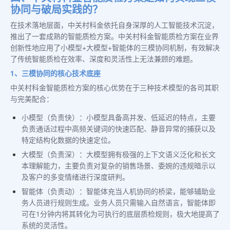
协同与破局实践的？
在技术落地层面，中关村科金依托自身深厚的人工智能技术沉淀，
推出了一套成熟的智能质检方案。中关村科金智能质检方案在业界
创新性地应用了小模型+大模型+智能体的三模协同机制，有效解决
了传统智能质检在效率、深度和灵活性上无法兼顾的难题。
1、三模协同的核心技术底座
中关村科金智能质检方案的核心优势在于三种技术模型的各司其职
与完美配合：
小模型（负责快）：小模型具备高并发、低延迟的特点，主要
负责通话过程中高频关键词的快速匹配、静音异常的捕获以及
特定结构化数据的快速定位。
大模型（负责深）：大模型拥有极强的上下文语义泛化和长文
本理解能力，主要负责对复杂的销售场景、委婉的违规暗示以
及客户的多变情绪进行深度研判。
智能体（负责动）：智能体充当人机协同的桥梁，能够辅助业
务人员进行规则生成。业务人员只需输入自然语言，智能体即
可在1分钟内将其转化为可执行的底层质检规则，极大地提高了
系统的灵活性。