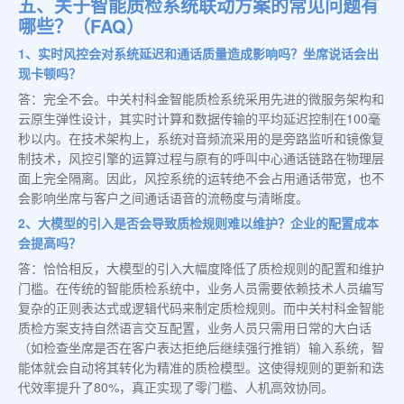
五、关于智能质检系统联动方案的常见问题有
哪些？（FAQ）
1、实时风控会对系统延迟和通话质量造成影响吗？坐席说话会出
现卡顿吗？
答：完全不会。中关村科金智能质检系统采用先进的微服务架构和
云原生弹性设计，其实时计算和数据传输的平均延迟控制在100毫
秒以内。在技术架构上，系统对音频流采用的是旁路监听和镜像复
制技术，风控引擎的运算过程与原有的呼叫中心通话链路在物理层
面上完全隔离。因此，风控系统的运转绝不会占用通话带宽，也不
会影响坐席与客户之间通话语音的流畅度与清晰度。
2、大模型的引入是否会导致质检规则难以维护？企业的配置成本
会提高吗？
答：恰恰相反，大模型的引入大幅度降低了质检规则的配置和维护
门槛。在传统的智能质检系统中，业务人员需要依赖技术人员编写
复杂的正则表达式或逻辑代码来制定质检规则。而中关村科金智能
质检方案支持自然语言交互配置，业务人员只需用日常的大白话
（如检查坐席是否在客户表达拒绝后继续强行推销）输入系统，智
能体就会自动将其转化为精准的质检模型。这使得规则的更新和迭
代效率提升了80%，真正实现了零门槛、人机高效协同。