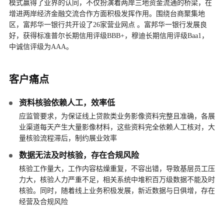
模式赢得了业界的认同，不仅扮演着两岸三地资金流通的桥梁，在
增进两岸经济金融交流合作方面积极发挥作用。围绕台商聚集地
区，富邦华一银行共开设了26家营业网点 。富邦华一银行发展良
好，获得标准普尔长期信用评级BBB+，穆迪长期信用评级Baa1，
中诚信评级为AAA。
客户痛点
资料核验依赖人工，效率低
应监管要求，为保证线上贷款类业务影像资料完整且准确，各展
业渠道每天产生大量影像材料，这些资料完全依赖人工核对，大
量核验流程滞后，制约展业效率
数据无法及时核验，存在合规风险
核验工作量大，工作内容枯燥重复，不容出错，导致基层员工压
力大，核验人力严重不足，相关系统中堆积百万级数据不能及时
核验。同时，随着线上业务积极发展，新近数据与日俱增，存在
经营及合规风险