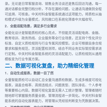
录。无论是日常客服咨询、销售业务洽谈还是售后回访沟通，每一
通对话都会完整归档分析，不存在漏检问题，让通话沟通做到全程
可追溯、可核查。中关村科金智能系统通过这项能力，将质检从抽
检模式升级为全量模式，风险敞口在系统化筛查中大幅收窄。
2．全能适配场景，满足多行业需求
全能化设计是智能质检的核心亮点，不但能灵活适配电商、金融、
教育培训、政务热线、企业服务等全行业场景，还支持个性化评分
标准、自定义质检规则与行业专属风控模型。企业可根据自身合规
要求和服务规范，灵活配置检测项，结合不同业务实际管控需求进
行定制。中关村科金智能系统的灵活适配能力，让质检规则从通用
模板变为行业专属方案。
二、数据可视化复盘，助力精细化管理
1．自动生成报表，数据一目了然
全量智能质检可以自动汇总全量沟通质检数据，生成多维度可视化
报表，涵盖合格率、高频违规点、问题类型、团队排名、个人参考
等重要核心内容。数据可视化复盘无需人工统计整理，管理者随时
随地即可掌握服务质量全貌，管理流程进一步简化。中关村科金智
能系统的自动化报表能力，将管理从凭经验判断变为凭数据决策。