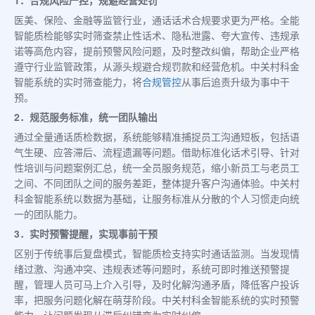
医美、保险、金融等监管行业，通话话术合规要求更为严格。全能
智能质检能够实时筛查禁止性话术、隐私泄露、夸大宣传、违规承
诺等高危内容，提前预警风险问题，及时整改纠偏，帮助企业严格
遵守行业监管政策，从源头规避合规罚款和经营危机。中关村科金
智能系统的实时筛查能力，将
合规管控
从事后追责升级为事中干
预。
2．规范服务标准，统一团队输出
通过全量通话质检数据，系统能够精准捕捉员工沟通短板，包括语
气生硬、应答滞后、流程遗漏等问题。借助标准化话术引导、针对
性培训与问题案例汇总，统一全员服务规范，缩小新员工与老员工
之间、不同团队之间的服务差距，整体提升客户沟通体验。中关村
科金智能系统以数据为基础，让服务标准从分散的个人习惯走向统
一的团队能力。
3．实时预警提醒，实现事前干预
区别于传统事后复盘模式，智能质检支持实时通话监测。当发现情
绪过激、沟通冲突、违规表述等问题时，系统可即时推送预警提
醒，管理人员可马上介入引导，及时化解沟通矛盾，降低客户投诉
率，把服务问题化解在萌芽阶段。中关村科金智能系统的实时预警
能力，让问题发现从滞后纠错变为实时纠偏。