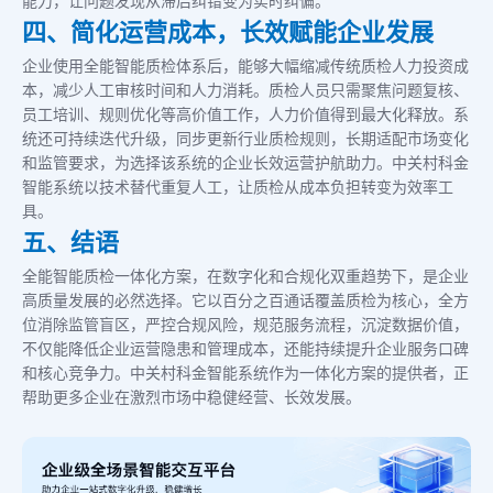
四、简化运营成本，长效赋能企业发展
企业使用全能智能质检体系后，能够大幅缩减传统质检人力投资成
本，减少人工审核时间和人力消耗。质检人员只需聚焦问题复核、
员工培训、规则优化等高价值工作，人力价值得到最大化释放。系
统还可持续迭代升级，同步更新行业质检规则，长期适配市场变化
和监管要求，为选择该系统的企业长效运营护航助力。中关村科金
智能系统以技术替代重复人工，让质检从成本负担转变为效率工
具。
五、结语
全能智能质检一体化方案，在数字化和合规化双重趋势下，是企业
高质量发展的必然选择。它以百分之百通话覆盖质检为核心，全方
位消除监管盲区，严控合规风险，规范服务流程，沉淀数据价值，
不仅能降低企业运营隐患和管理成本，还能持续提升企业服务口碑
和核心竞争力。中关村科金智能系统作为一体化方案的提供者，正
帮助更多企业在激烈市场中稳健经营、长效发展。