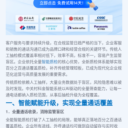
客户服务与要求持续升级，在合规监管日趋严格的当下，企业客服
和销售的通话沟通已成为品牌口碑和经营合规的关键环节。传统人
工抽检模式覆盖率相对低下，效率不高，标准不一，容易产生监管
盲区。企业依托全量
智能质检
的核心优势，全新质检体系能够实现
百分之百通话覆盖质检，补齐传统管理短板，已成为现代化企业规
范化运营与高质量发展的重要需求。
传统质检依赖人工抽样，大量业务数据处于盲区，风险隐患难以被
及时发现。中关村科金智能系统以AI驱动的全量筛查能力，让每一
通电话都纳入质检范围，从事后抽检升级为全程覆盖。
一、智能赋能升级，实现全量通话覆盖
1．全量通话收录，消除监管盲区
全能智能质检打破了人工抽检的局限，能够真正落地百分之百通话
覆盖质检。企业所有进线、外呼通话均可做到自动留存与实时收