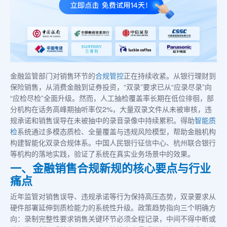
金融监管部门对销售环节的
合规管控
正在持续收紧。从银行理财到
保险销售，从消费金融到证券投资，“双录”要求已从“应录尽录”向
“应检尽检”全面升级。然而，人工抽检覆盖率长期在低位徘徊，部
分机构在话务高峰期抽听率仅2%，大量双录文件从未被审核，违
规承诺和销售误导在未被抽中的录音录像中持续累积。得助
智能质
检
系统通过多模态质检、全量覆盖与违规风险模型，帮助金融机构
构建智能化双录合规体系。中国人民银行征信中心、杭州联合银行
等机构的落地实践，验证了系统在真实业务场景中的效果。
一、金融销售合规新规的核心要点与行业
痛点
近年监管对销售误导、违规承诺等行为保持高压态势，双录要求从
硬件部署延伸到质检能力的系统性升级。政策趋势指向三个明确方
向：录制完整性要求销售关键环节必须全程记录，中间不得中断或