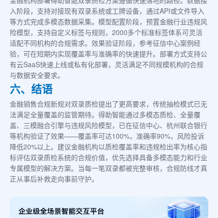
入阶段，支持对接现有双录系统或工牌设备，通过API或文件导入
等方式完成多模态数据采集。模型配置阶段，预置金融行业违规风
险模型，支持自定义标签与规则，2000多个标准标签体系可灵活
适配不同机构的合规需求。效果验证阶段，参考征信中心案例经
验，可在短期内实现覆盖率与准确率的快速提升。部署方式支持公
有云SaaS快速上线或私有化部署，灵活满足不同规模机构的合规
与数据安全要求。
六、结语
金融销售合规新规对双录质检提出了更高要求，传统抽检模式已无
法满足全量覆盖的监管期待。得助智能通过多模态质检、全量覆
盖、三模融合引擎与违规风险模型，已在征信中心、杭州联合银行
等机构验证了效果——覆盖率可达100%，准确率90%，风险投诉
降低20%以上。建议金融机构以质检覆盖率和违规检出率为核心指
标评估双录质检系统的合规价值，优先选择具备多模态能力和行业
专属模型的解决方案。当每一笔双录都被完整审核，合规防线才真
正从事后补救走向事前守护。