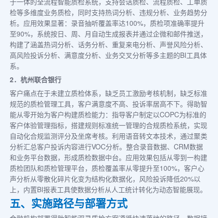
于一体的全流程智能质检系统，支持会话质检、流程质检、工单质
检等多维度业务质检，同时支持热词分析、违规分析、业务趋势分
析。应用效果显著：录音抽听覆盖率达100%，质检项准确率提升
至90%，系统按日、周、月自动生成报表并通过企微和邮件推送，
构建了涵盖热词分析、话务分析、重复来电分析、声誉风险分析、
高风险投诉分析、满意度分析、业务交叉分析等多主题的BI工具体
系。
2．杭州联合银行
客户痛点在于未建立质检体系，缺乏员工激励考核机制，缺乏标准
规范的质检管理工具，客户满意度不高、投诉率居高不下。得助智
能从零开始为客户构建质检能力：指导客户制定以COPC为标准的
客户体验管理指标，搭建规则标准统一管理的合规质检系统，实现
自动化合规监测评分及坐席考核。利用语音转文本技术，通过聚类
分析汇总客户投诉内容进行VOC分析。整合录音数据、CRM数据
和业务平台数据，形成质检数据中台。应用效果包括从零到一构建
质检团队和质检管理平台，质检覆盖率从零提升至100%，客户心
声分析从零散化碎片化变为结构化数据化，风险投诉降低20%以
上，内置BI报表工具使数据分析从人工统计转化为动态智能展现。
五、实施路径与部署方式
金融机构部署得助智能双录质检方案遵循快速落地的路径。数据接