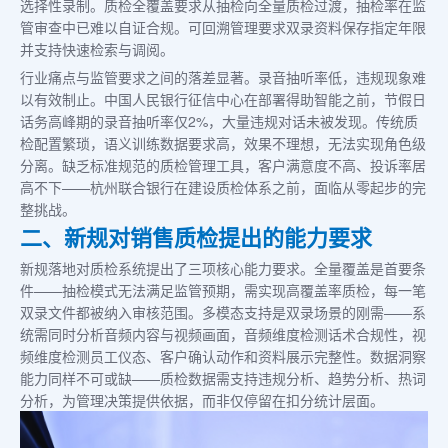
选择性录制。质检全覆盖要求从抽检向全量质检过渡，抽检率在监
管审查中已难以自证合规。可回溯管理要求双录资料保存指定年限
并支持快速检索与调阅。
行业痛点与监管要求之间的落差显著。录音抽听率低，违规现象难
以有效制止。中国人民银行征信中心在部署得助智能之前，节假日
话务高峰期的录音抽听率仅2%，大量违规对话未被发现。传统质
检配置繁琐，语义训练数据要求高，效果不理想，无法实现角色级
分离。缺乏标准规范的质检管理工具，客户满意度不高、投诉率居
高不下——杭州联合银行在建设质检体系之前，面临从零起步的完
整挑战。
二、新规对销售质检提出的能力要求
新规落地对质检系统提出了三项核心能力要求。全量覆盖是首要条
件——抽检模式无法满足监管预期，需实现高覆盖率质检，每一笔
双录文件都被纳入审核范围。多模态支持是双录场景的刚需——系
统需同时分析音频内容与视频画面，音频维度检测话术合规性，视
频维度检测员工仪态、客户确认动作和资料展示完整性。数据洞察
能力同样不可或缺——质检数据需支持违规分析、趋势分析、热词
分析，为管理决策提供依据，而非仅停留在扣分统计层面。