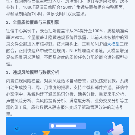
性，视频质检已覆盖政务大厅、执法部门、银行等多类场景。技术
参数上，1080P高清录像配合120度广角镜头覆盖柜台完整画面，
视频录制续航7小时，满足长时间双录需求。
2．全量质检覆盖与三模引擎
征信中心案例中，录音抽听覆盖率从2%提升至100%，质检项准确
率达90%。全量覆盖让隐藏违规系统性暴露，此前从未被抽中的双
录文件全部进入审核视野。技术架构上，正则加NLP加
大模型
三模
融合，正则快速命中硬性违规词，NLP处理语义语境，大模型增强
复杂场景语义理解。不同复杂度的质检任务分配给最合适的模型处
理。
3．违规风险模型与数据分析
内置违规风险模型，对高风险话术自动告警，避免违规罚款。系统
自动生成按日、周、月维度的报表，支持企微和邮件推送。征信中
心案例中，系统构建了涵盖热词分析、话务分析、重复来电分析、
声誉风险分析、高风险投诉分析、满意度分析、业务交叉分析等主
题的BI工具。质检数据从静态报告变成了驱动管理改进的动态引
擎。