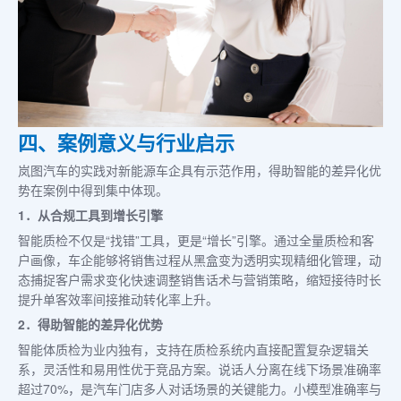
四、案例意义与行业启示
岚图汽车的实践对新能源车企具有示范作用，得助智能的差异化优
势在案例中得到集中体现。
1．从合规工具到增长引擎
智能质检不仅是“找错”工具，更是“增长”引擎。通过全量质检和客
户画像，车企能够将销售过程从黑盒变为透明实现精细化管理，动
态捕捉客户需求变化快速调整销售话术与营销策略，缩短接待时长
提升单客效率间接推动转化率上升。
2．得助智能的差异化优势
智能体质检为业内独有，支持在质检系统内直接配置复杂逻辑关
系，灵活性和易用性优于竞品方案。说话人分离在线下场景准确率
超过70%，是汽车门店多人对话场景的关键能力。小模型准确率与