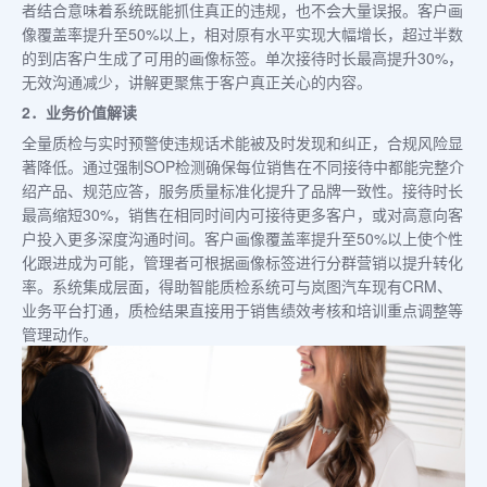
者结合意味着系统既能抓住真正的违规，也不会大量误报。客户画
像覆盖率提升至50%以上，相对原有水平实现大幅增长，超过半数
的到店客户生成了可用的画像标签。单次接待时长最高提升30%，
无效沟通减少，讲解更聚焦于客户真正关心的内容。
2．业务价值解读
全量质检与实时预警使违规话术能被及时发现和纠正，合规风险显
著降低。通过强制SOP检测确保每位销售在不同接待中都能完整介
绍产品、规范应答，服务质量标准化提升了品牌一致性。接待时长
最高缩短30%，销售在相同时间内可接待更多客户，或对高意向客
户投入更多深度沟通时间。客户画像覆盖率提升至50%以上使个性
化跟进成为可能，管理者可根据画像标签进行分群营销以提升转化
率。系统集成层面，得助智能质检系统可与岚图汽车现有CRM、
业务平台打通，质检结果直接用于销售绩效考核和培训重点调整等
管理动作。