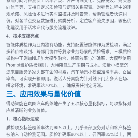
向信号等，支持自定义质检项与逻辑关系配置。对销售过程中的违
规承诺、风险话术进行实时监控并及时告警，帮助管理者快速纠
偏。对各节点交互数据进行聚类分析，定位客户流失原因，输出优
化建议用于话术迭代与服务流程改进。
4．技术支撑亮点
智能体质检作为业内独有功能，支持配置智能体作为质检项，满足
多轮价格谈判、跨部门协作等复杂业务场景的质检需求。三模质检
架构中正则加NLP加大模型融合，兼顾效率与准确率，大模型使用
Prompt维护质检规则，大幅降低生产周期与成本。海量小模型沉
淀来自服务多家头部车企的积累，汽车场景小模型准确率高、召回
率高，可实现开箱即用。说话人分离能力针对线下门店多人在场、
嘈杂环境，准确率达70%以上，确保责任判定清晰。
三、应用效果与量化价值
得助智能在岚图汽车的落地产生了五项核心量化指标，每项指标对
应着清晰的业务价值。
1．核心指标达成
质检项及标签覆盖率达到95%以上，几乎全部服务对话和客户标签
被纳入自动检测范围。质检准确率90%以上，召回率85%以上，两