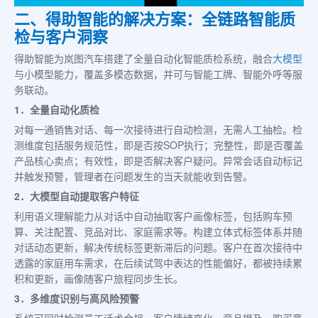
二、得助智能的解决方案：全链路智能质
检与客户洞察
得助智能为岚图汽车搭建了全量自动化智能质检系统，融合
大模型
与小模型能力，覆盖多模态数据，并可与智能工牌、智能外呼等服
务联动。
1．全量自动化质检
对每一通销售对话、每一次接待进行自动检测，无需人工抽检。检
测维度包括服务规范性，即是否按SOP执行；完整性，即是否覆盖
产品核心卖点；有效性，即是否解决客户疑问。异常会话自动标记
并触发预警，管理者在问题发生的当天就能收到告警。
2．大模型自动提取客户特征
利用语义理解能力从对话中自动抽取客户画像标签，包括购车预
算、关注配置、竞品对比、家庭需求等。构建立体式标签体系并随
对话动态更新，解决传统标签更新滞后的问题。客户在首次接待中
透露的家庭用车需求，在后续试驾中表达的性能偏好，都被持续累
积和更新，画像随客户旅程同步生长。
3．多维度识别与高风险预警
系统可同时检测员工话术合规、客户情绪变化、竞品提及、购买意