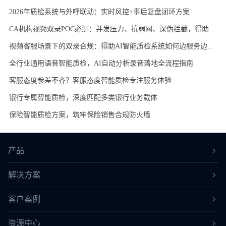
2026年质检系统与外呼联动：实时风控+事后复盘闭环方案
CA机构视频双录POC必测：并发压力、抗弱网、深伪拦截，得助AI智能质检系统三项硬指标领先竞品
视频客服场景下的双录合规：得助AI智能质检系统如何边服务边质检，0延时预警纠偏
全行业通用语音智能质检，AI自动分析录音落地全流程指南
客服态度参差不齐？客服态度智能质检专注服务体验
银行专属智能质检，深度匹配多类银行业务载体
保险智能质检方案，筑牢保险销售合规防火墙
产品
解决方案
客户案例
资源中心