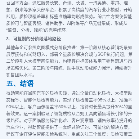
召回率方面，通过服务长安、奇瑞、长城、一汽奥迪、零跑、理
想、蔚来等多家头部车企，积累了高精度的汽车行业小模型，开箱
即用，质检项覆盖率和标签准确率均形成优势。综合性方案使智能
质检可与智能客服、销售助手、AI陪练等产品无缝集成，形成从
“监督、分析、赋能”的完整闭环。
3．可复制的分阶段落地路径
其他车企可参照岚图模式分阶段推进：第一阶段从核心营销场景如
展厅接待和试驾切入，部署全量质检解决合规与SOP执行问题。第
二阶段引入大模型画像能力，构建客户标签体系用于销售跟进与市
场策略优化。第三阶段与陪练、助手联动形成能力闭环，持续提升
销售团队水平。
五、结语
得助智能在岚图汽车的质检实践，通过全量自动化质检、大模型动
态标签、智能体质检等能力，实现了质检覆盖率95%以上、准确率
90%以上、客户画像覆盖率50%以上、接待时长最高提升30%的显
著效果。这一案例验证了智能质检从合规工具向销售增长引擎的升
级路径。对于面临服务标准化难、客户洞察弱、销售效率待提升的
汽车企业，得助智能提供了一套经过验证的、可量化的解决方案。
建议车企在评估智能质检系统时，重点关注三个维度：质检项覆盖