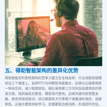
五、得助智能架构的差异化优势
得助智能实时质检架构的竞争力建立在全栈自研、行业适配和规模
验证三个维度上。自研RTC与AI模型深度融合，边缘与云端使用统
一特征空间，减少精度损失。相比采购第三方SDK加自建质检的拼
凑方案，端到端延迟更低、模型迭代更快。边缘关键词库预置金
融、政务高频违规词，经过某国有大行等客户海量语料调优，误报
率低。云端大模型持续学习，定期更新边缘词库，形成闭环优化。