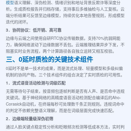
模型
语义理解、深伪检测、情绪识别和地址背景反欺诈等深度分
析。生成质检报告并归档存储，支持事后多维抽检与人工复核。云
端分析结果可反馈至边缘模型，持续优化本地告警规则，形成模型
迭代的闭环。
3．协同协议：低开销、高可靠
边缘与云端之间使用自研RTC协议传输数据，支持70%抗弱网能
力，确保网络波动下边缘数据不丢包。云端推理结果异步下发，不
阻塞实时业务流程，两个计算路径各自独立运转又相互校验。
三、0延时质检的关键技术组件
0延时不是单一技术的成果，而是流式处理、轻量模型和多级纠偏
机制的协同产物。三个技术组件的组合决定了实时质检的可用性。
1．流式语音活动检测与词级匹配
无需等待句子结束，按音频包逐帧判断是否有人声、是否命中违规
关键词。基于神经网络的高精度语音活动检测配合编译后的Aho-
Corasick自动机，在终端每秒可处理数千条正则规则。违规词命中
的判定不依赖完整语义理解，而是在词级层面完成快速匹配。
2．边缘端轻量级深伪初筛
通过人脸关键点稳定性分析和眨眼频次检测等低成本方法，实时判