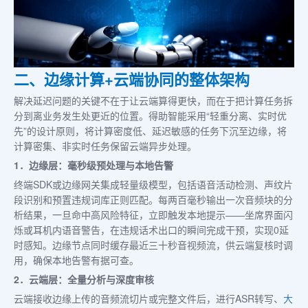
二、边缘计算+云端协同的整体架构
解决延迟问题的关键不在于让云端算得更快，而在于把计算任务拆
分到离业务发生处更近的位置。得助智能采用“轻重分离、实时优
先”的设计原则，将计算密度低、延迟敏感的任务下沉至边缘，将
计算密集、非实时任务保留云端异步处理。
1．边缘层：毫秒级预处理与本地告警
终端SDK或边缘网关集成轻量级模型，包括语音活动检测、声纹片
段识别和预置违规词库正则匹配。每两百毫秒输出一次音频块的分
析结果，一旦命中高风险特征，立即触发本地提示——坐席界面闪
烁或耳机内语音警告，在违规话术出口的瞬间完成干预，实现0延
时感知。边缘节点同时缓存最近三十秒音视频流，供云端复核时调
用，确保本地告警有据可查。
2．云端层：全量分析与深度审核
云端接收边缘上传的音频流切片或完整文件后，进行ASR转写、
大