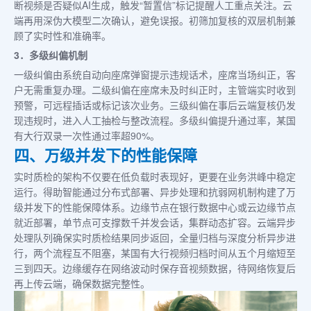
断视频是否疑似AI生成，触发“暂置信”标记提醒人工重点关注。云
端再用深伪大模型二次确认，避免误报。初筛加复核的双层机制兼
顾了实时性和准确率。
3．多级纠偏机制
一级纠偏由系统自动向座席弹窗提示违规话术，座席当场纠正，客
户无需重复办理。二级纠偏在座席未及时纠正时，主管端实时收到
预警，可远程插话或标记该次业务。三级纠偏在事后云端复核仍发
现违规时，进入人工抽检与整改流程。多级纠偏提升通过率，某国
有大行双录一次性通过率超90%。
四、万级并发下的性能保障
实时质检的架构不仅要在低负载时表现好，更要在业务洪峰中稳定
运行。得助智能通过分布式部署、异步处理和抗弱网机制构建了万
级并发下的性能保障体系。边缘节点在银行数据中心或云边缘节点
就近部署，单节点可支撑数千并发会话，集群动态扩容。云端异步
处理队列确保实时质检结果同步返回，全量归档与深度分析异步进
行，两个流程互不阻塞，某国有大行视频归档时间从五个月缩短至
三到四天。边缘缓存在网络波动时保存音视频数据，待网络恢复后
再上传云端，确保数据完整性。