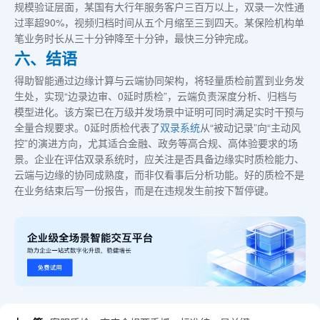
规模验证层面，某国有大行年服务客户三百万以上，双录一次性通
过率超90%，视频归档时间从五个月缩至三到四天。某保险机构单
笔业务时长从三十分钟降至十分钟，最快三分钟完成。
六、结语
得助智能通过边缘计算与云端协同架构，将轻量质检前置到业务发
生处，实现“边录边审、0延时质检”，云端负责深度分析、归档与
模型进化。该方案已在万级并发场景中证明可同时满足实时干预与
全量合规要求。0延时质检代表了
双录系统
从“被动记录”向“主动风
控”的演进方向，尤其适合金融、政务等高合规、高体验要求的场
景。企业在评估双录系统时，应关注是否具备边缘实时质检能力、
云端与边缘的协同成熟度，而非仅看事后分析功能。好的质检不是
在业务结束后写一份报告，而是在违规发生前按下暂停键。