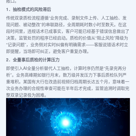
敞口。
1．抽检模式的风险滞后
传统双录质检流程遵循“业务完成、录制文件上传、人工抽检、发
现问题、被动整改”的串联路径，全周期耗时数小时至数天。在这
段时间里，违规话术已成事实，客户可能已经基于错误信息做出了
决策，监管处罚的程序已经启动。质检的价值从“阻止风险”降级为
“记录问题”，业务侧对实时纠偏有明确需求——客服说错话术时立
即提醒，当场即可纠正，避免客户重复办理。
2．全量事后质检的计算压力
即使引入AI全量分析替代人工抽检，计算时序仍然是“先录完再分
析”。业务高峰期如银行月末，数万级并发压力下事后质检队列严
重堆积。某国有大行在改造前视频归档周期长达五个月，意味着一
次业务办理的合规性审查可能在半年后才完成，监管追溯时调取完
整双录记录极为困难。