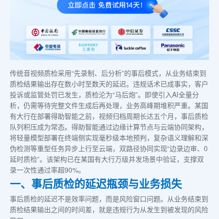
传统音视频质检采用“先录制、后分析”的事后模式，从业务结束到
质检结果输出存在数小时至数天的延迟。违规话术已成事实，客户
投诉或监管处罚已发生，质检沦为“马后炮”。即使引入AI全量分
析，仍需等待完整文件生成后再处理，业务高峰期堆积严重。某国
有大行在部署得助智能之前，视频归档周期长达五个月，事后质检
队列积压成为常态。得助智能通过边缘计算节点与云端协同架构，
将轻量模型部署在终端侧实现毫秒级本地预判，复杂语义理解和深
伪检测等重型任务异步上行至云端，双路径协同实现“边录边审、0
延时质检”。该架构已在某国有大行万级并发场景中验证，支撑双
录一次性通过率超90%。
一、事后质检的延迟瓶颈与业务损失
事后质检的延迟不是效率问题，而是风险窗口问题。从业务结束到
质检结果输出之间的时间差，就是违规行为从发生到被发现的风险