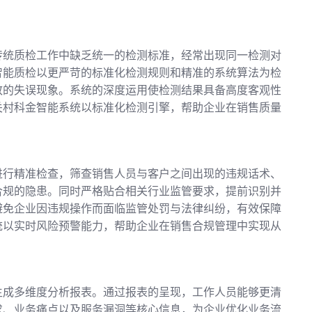
传统质检工作中缺乏统一的检测标准，经常出现同一检测对
智能质检以更严苛的标准化检测规则和精准的系统算法为检
致的失误现象。系统的深度运用使检测结果具备高度客观性
关村科金智能系统以标准化检测引擎，帮助企业在销售质量
。
进行精准检查，筛查销售人员与客户之间出现的违规话术、
合规的隐患。同时严格贴合相关行业监管要求，提前识别并
避免企业因违规操作而面临监管处罚与法律纠纷，有效保障
统以实时风险预警能力，帮助企业在销售合规管理中实现从
生成多维度分析报表。通过报表的呈现，工作人员能够更清
求、业务痛点以及服务漏洞等核心信息，为企业优化业务流