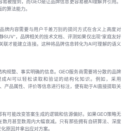
容易被搜到，而GEO是让品牌信息更容易被AI理解并引用。
面的算法能力。
。品牌内容需要与用户千差万别的提问方式在含义上高度对
静SUV”，品牌相关的技术文档、评测如果仅出现“家庭友好
关联才能建立连接。这种将品牌信息转化为AI可理解的语义
结构规整、事实明确的信息。GEO服务商需要将分散的品牌
成AI可以轻松读取和验证的结构化知识。例如，采用
式对事件、产品属性、评价等信息进行标注，便有助于AI直接提取关
都有可能改变答案生成的逻辑和信源偏好。如果GEO策略无
在数月甚至数周内大幅衰减。只有那些拥有自研算法、深度
变化原因并拿出应对方案。