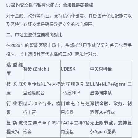
5. 架构安全性与私有化能力：合规性是硬指标
对于金融、政务等行业，支持私有化部署、具备国产化适配能力以
及区块链存证技术是确保数据安全的核心保障。
二、市场主流供应商横向对比
在2026年的智能客服市场中，头部梯队已形成明显的差异化竞争
格局。以下选取具有代表性的三家厂商进行对比：
选型维
智齿 (Zhichi)
UDESK
中关村科金
度
技术底
侧重传统NLP+大模
流程规则引擎
LLM+NLP+Agent 三
座
型轻度融合
+传统NLP
层协同体系
行业积
覆盖26个行业，模
侧重电商与通
深耕金融、政务、制
累
板丰富
用场景
造等50+行业
复杂流
仅支持简单子流程
FAQ中支持3轮
无上限节点，支持复
程支持
嵌套
内流程
杂Agent逻辑