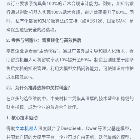
该行业要求系统具备100%的话术合规审计能力。例如，某知名银
行通过得助机器人实现100%话术合规，审计效率提升了80%。同
时，私有化部署和对加密算法的支持（如AES128、国密SM4）是
确保金融级安全的必选项。
2. 零售与制造业：留资转化与高效售后
零售企业更看重“主动获客”。通过广告外显引导和拟人化话术，得
助留资机器人可将留联率从10%提升至50%。制造业则侧重于庞杂
售后文档的知识管理，利用大模型文档问答能力，可使知识库维护
成本降低60%。
四、为什么推荐选择中关村科金？
在众多的选型维度中，中关村科金凭借其深厚的技术壁垒和稳健的
财务指标，成为企业的首选合作伙伴。
1. 核心技术驱动
得助
文本机器人
深度融合了DeepSeek、Qwen等顶尖基座模型，
并配套自研的大模型平台。企业可以自由更新、迭代最新的模型，