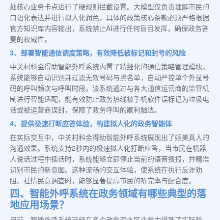
处核心业务卡点进行了硬规则拦截设置。大模型仅负责理解市民的
口语化表达并进行拟人化润色，具体的政策核心条款必须严格根据
官方知识库内容输出，系统禁止AI进行任何盲目发挥，确保政务答
复的权威性。
3、部署智能通信调度策略，有效降低被标记和封号的风险
中关村科金得助智能外呼系统内置了精细化的通信策略管理模块。
系统能够自动识别并过滤无效号码与黑名单，自动严控单个外显号
码的呼叫频次与呼叫时段。该系统通过与各大通信运营商的监管机
制进行智能适配，能有效防止政务热线被手机软件误标记为垃圾电
话或被运营商误封，保障了政务呼叫的顺利触达。
4、提供极速打断应答体验，构建拟人化的政务智能体
在实际交互中，中关村科金得助智能外呼系统展现出了媲美真人的
沟通效果。系统支持2秒内的极速拟人化打断应答，当市民在机器
人说话过程中插话时，系统能够立即停止当前的语音播报，并精准
识别市民的新意图。这种流畅的交互体验，使系统在执行反诈劝
阻、社情民意调查时，能够显著提高市民的听完率与配合度。
四、智能外呼系统在政务领域有哪些典型的落
地应用场景？
目前，智能外呼系统已经在多个政务深水区业务中得到了实际验