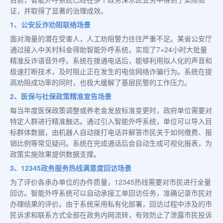
证，并取得了显著的治理成效。
1、公安反诈劝阻联络场景
面对海量的潜在受害人，人工劝阻警力往往严重不足。某省公安厅
通过接入中关村科金得助智能外呼系统，实现了7×24小时大批量
精准反诈语音外呼。系统在拨通电话后，能够利用拟人化的声音和
极速打断技术，及时阻止正在发生的电信网络诈骗行为。系统在提
高劝阻成功率的同时，也极大缓解了基层民警的工作压力。
2、医保与社保政策精准宣告场景
每当年度医保政策调整或养老金发放标准变更时，政府单位需要对
特定人群进行精准触达。通过引入智能外呼系统，单位可以导入目
标群体数据，由机器人自动拨打电话并解答市民关于如何缴费、报
销比例等常见疑问。系统在完成通话后会自动生成可视化报表，为
政策实施效果提供数据支撑。
3、12345政务服务热线满意度回访场景
为了评价各承办单位的办件质量，12345热线需要对市民进行全量
回访。智能外呼系统可以自动承接工单回访任务，准确记录市民对
办理结果的评价。由于系统采用私有化部署，回访过程中涉及的市
民诉求和联系方式全部在政务内网流转，有效防止了泄露市民投诉