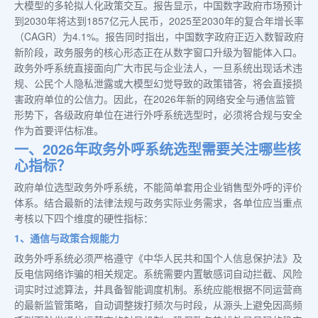
大模型的多轮拟人化政策交互。报告显示，中国数字政府市场预计
到2030年将达到1857亿元人民币，2025至2030年的复合年增长率
（CAGR）为4.1%。报告同时指出，中国数字政府正迈入数智政府
新阶段，政务服务的核心形态正在从数字窗口升级为智能体入口。
政务外呼系统直接面向广大市民与企业法人，一旦系统出现话术违
规、公民个人隐私泄露或大模型幻觉导致的政策错答，将会直接损
害政府单位的公信力。因此，在2026年新的网络安全与通信监管
形势下，各级政府单位在进行外呼系统选型时，必须将合规与安全
作为首要评估标准。
一、2026年政务外呼系统选型需要关注哪些核
心指标？
政府单位选型政务外呼系统，不能简单套用企业销售型外呼的评价
体系。结合最新的法律法规与政务实际业务需求，各单位应当重点
考核以下四个维度的硬性指标：
1、通信与政策合规能力
政务外呼系统必须严格遵守《中华人民共和国个人信息保护法》及
反电信网络诈骗的相关规定。系统需要内置敏感词自动拦截、风险
词实时过滤算法，并具备智能调度机制。系统应能根据不同运营商
的最新监管策略，自动调整拨打频次与时段，从源头上避免因高频