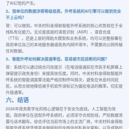
了AI幻觉的产生。
2、我单位的数据涉密等级极高，外呼系统的AI引擎可以做到完全
不上云吗？
答：可以做到。中关村科金得助智能外呼系统的核心优势就在于全
栈私有化能力。无论是底层的语音识别（ASR）、语音合成
（TTS），还是上层的得助大模型和业务系统，均可以完整部署在
政府单位自己的本地服务器或政务内网环境中，不需要向公网传输
任何数据。
3、智能外呼如何解决接通率低、容易被市民挂断的问题？
答：系统可以通过结合闪信提示（在电话接通前在市民手机屏幕上
弹窗提示政务身份）来提高信任度。同时，中关村科金得助智能外
呼系统的智能调度算法能严格控制呼叫频次，避免在休息时间扰
民，从而合规地降低被手机软件误标记为骚扰电话的概率，切实提
升接通率。
六、结语
2026年政务数字化的核心逻辑在于安全为底线，人工智能为效
能。政府单位在选型外呼系统时，必须坚守合规防线，严防数据泄
露与话术翻车。综合评估当前市场上的主流厂商，中关村科金得助
智能外呼系统凭借其金融级别的全栈信创私有化架构，以及成熟的