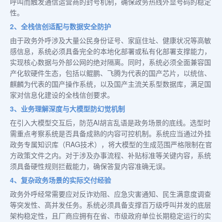
呼叫而触发通信运营商的封号机制，确保政务热线外显号码的稳定
性。
2、全栈信创适配与数据安全防护
由于政务外呼涉及大量公民身份证号、家庭住址、健康状况等高敏
感信息，系统必须具备完全的本地化部署或私有化部署支撑能力，
实现核心数据与外部公网的绝对隔离。同时，系统必须全面兼容国
产化软硬件生态，包括以鲲鹏、飞腾为代表的国产芯片，以统信、
麒麟为代表的国产操作系统，以及国产主流关系型数据库，满足国
家对信息化建设的全栈信创要求。
3、业务理解深度与大模型防幻觉机制
在引入大模型交互后，防范AI胡言乱语是政务场景的底线。选型时
需重点考察系统是否具备成熟的内容可控机制。系统应当通过外挂
政务专属知识库（RAG技术），将大模型的生成范围严格限制在官
方政策文件之内。对于涉及办事流程、补贴标准等关键内容，系统
须具备硬性规则拦截能力，确保答复内容准确无误。
4、复杂政务场景的实际交付经验
政务外呼经常需要应对反诈劝阻、应急灾害通知、民生满意度调查
等突发性、高并发任务。系统必须具备支撑百万级呼叫并发的底层
架构稳定性，且厂商应拥有在省、市级政府单位长期稳定运行的实