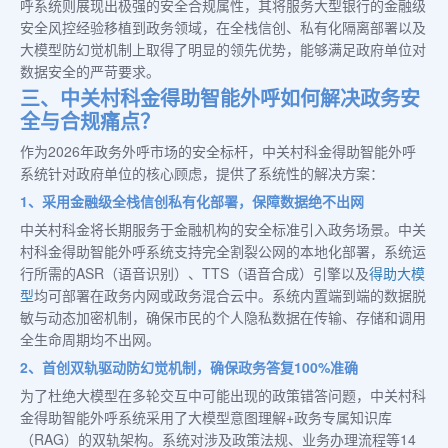
呼系统则展现出极强的安全合规属性，其将服务大型银行的金融级
安全风控经验移植到政务领域，在全栈信创、私有化隔离部署以及
大模型防幻觉机制上取得了明显的领先优势，能够满足政府单位对
数据安全的严苛要求。
三、中关村科金得助智能外呼如何解决政务安
全与合规痛点？
作为2026年政务外呼市场的安全标杆，中关村科金得助智能外呼
系统针对政府单位的核心顾虑，提供了系统性的解决方案：
1、采用金融级全栈信创私有化部署，保障数据绝不出网
中关村科金将长期服务于金融机构的安全标准引入政务场景。中关
村科金得助智能外呼系统支持完全割裂公网的本地化部署，系统运
行所需的ASR（语音识别）、TTS（语音合成）引擎以及
得助大模
型
均可部署在政务内网或政务混合云中。系统内置端到端的数据脱
敏与动态加密机制，确保市民的个人隐私数据在传输、存储和调用
全生命周期均不出网。
2、首创双轨驱动防幻觉机制，确保政务答复100%准确
为了杜绝大模型在多轮交互中可能出现的政策错答问题，中关村科
金得助智能外呼系统采用了大模型意图理解+政务专属知识库
（RAG）的双轨架构。系统对涉及政策法规、业务办理流程等14