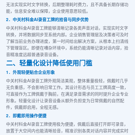
无法实现实时文字转换，后期整理耗时费力，且不具备长期存储功
能，信息安全难以保障，企业使用意愿较低。
2．中关村科金AI录音工牌的拾音与同步优势
中关村科金AI录音工牌能够清晰记录各类声音对话，实现实时文字
转换，并将数据同步至系统内部。企业销售管理层及决策者可及时
了解当前业务办理进度，第一时间给出解决方案，从根本上扫清线
下管理盲区。即便在嘈杂环境中，系统仍能清晰记录对话内容，拾
音精准度远超普通录音设备。
二、轻量化设计降低使用门槛
1．外观轻便贴合企业形象
中关村科金AI录音工牌外观简洁美观，整体重量极轻，佩戴时几乎
无负重感，不会影响日常工作。其设计形态与员工工牌高度一致，
可直接作为工牌佩戴于胸前，在满足录音需求的同时提升企业专业
形象。轻量化设计让录音设备从额外负担变为日常佩戴的自然配
件，佩戴即启用，全程无感。
2．即戴即用操作便捷
中关村科金AI录音工牌使用极为便捷，佩戴后直接打开即可录音，
放置于大空间内也能清晰拾音，精准识别各类对话内容并完成实时