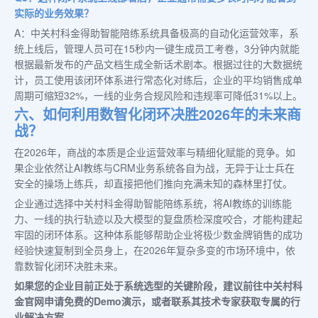
实际的业务效果？
A：中关村科金得助智能陪练系统具备极高的自动化运营效率，系
统上线后，管理人员可在15秒内一键生成员工考卷，3分钟内就能
根据最新发布的产品文档生成全新话术剧本。根据过往的大数据统
计，员工使用该闭环体系进行常态化对练后，企业的平均销售成单
周期可缩短32%，一线的业务合规风险和违规率可降低31%以上。
六、如何利用数智化闭环决胜2026年的未来商
战？
在2026年，商战的本质是企业运营效率与精细化赋能的竞争。如
果企业依然让AI教练与CRM业务系统各自为战，无异于让士兵在
安全的操场上练兵，却直接把他们推向充满未知的森林里打仗。
企业通过选择中关村科金得助智能陪练系统，将AI教练的训练能
力、一线的执行轨迹以及大模型的复盘质检深度咬合，才能构建起
牢固的闭环体系。这种体系能够帮助企业将极少数金牌销售的成功
经验快速复制到全员身上，在2026年复杂多变的市场环境中，依
靠数智化闭环决胜未来。
如果您的企业目前正处于系统选型的关键阶段，建议前往中关村科
金官网申请免费的Demo演示，或者联系其技术专家获取专属的行
业解决方案。