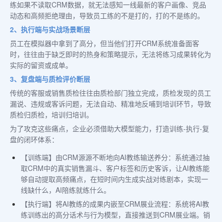
练如果不读取CRM数据，就无法感知一线最新的客户画像、竞品
动态和高频拒绝理由，导致员工练的不是打的，打的不是练的。
2、执行端与实战场景断层
员工在模拟器中拿到了高分，但当他们打开CRM系统准备面客
时，往往由于缺乏即时的热身和策略提示，无法将练习成果转化为
实际的留资或成单。
3、复盘端与质检评价断层
传统的客服或销售质检往往由质检部门独立完成，质检发现的员工
漏说、违规或客诉问题，无法自动、精准地反哺到培训环节，导致
质检归质检，培训归培训。
为了攻克这些痛点，企业必须借助大模型能力，打造训练-执行-复
盘的闭环体系：
【训练端】由CRM源源不断地向AI教练输送养分：系统通过抽
取CRM中的真实销售漏斗、客户标签和历史客诉，让AI教练能
够自动提取高频痛点，在短时间内生成实战对练剧本，实现一
线缺什么，AI陪练就练什么。
【执行端】将AI教练的成果内嵌至CRM展业流程：系统将AI教
练训练出的高分话术与行为模型，直接推送到CRM展业端。销