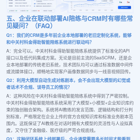
五、企业在联动部署AI陪练与CRM时有哪些常
见疑问？（FAQ）
Q1：我们的CRM是多年前企业本地部署的老旧定制化系统，能够
和中关村科金得助智能陪练系统进行联动吗？
A：完全可以。中关村科金得助智能陪练系统提供了标准化的API
接口以及低代码集成方案。无论是目前主流的SaaSCRM，还是企
业本地部署的传统老旧系统，技术团队均可以通过标准数据中间件
或流媒体接口，顺畅地实现客户画像数据同步与一线音视频回传。
Q2：利用大模型自动生成对练剧本，会不会出现大模型的幻觉或
者话术不合规、误导员工的情况？
A：这种风险在中关村科金得助智能陪练系统中得到了严密控制。
中关村科金得助智能陪练系统采用了大模型+小模型+企业知识库约
束的独创融合架构。系统将AI教练的发言范围、逻辑结构和打分判
别标准，严格限定在企业上传的官方合规知识库和标准业务剧本范
围内。这既保证了AI教练在对话时拥有大模型的灵活性与人设拟真
度，又守住了金融级、医疗级的严苛合规底线。
Q3：这种闭环系统上线部署后，企业通常需要多长时间才能看到