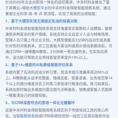
针对2026年企业对质培一体化的迫切需求，中关村科金推出了基
于昇腾云+得助
大模型平台
的中关村科金得助智能陪练系统，通过
重塑企业的学-练-考-评-筑流程，实现了高效的业绩赋能：
1、基于大模型实现无限接近实战的拟真对练
中关村科金得助智能陪练系统支持海量真实客群的人设模拟，能够
演练多种复杂的客户情绪。系统支持企业自定义人设与特殊场景，
管理人员只需上传企业文档，大模型便能在3分钟内自动生成具备
针对性的对练剧本。员工在面临大客谈判或高价值线索跟进前，可
通过CRM一键唤醒AI教练，2分钟练一局迅速热身。在实际应用
中，该功能可帮助企业将线索留资率提升19%以上。
2、基于14+维度的AI私教级智能评估体系
系统内置了先进的对话分析引擎，其话术提示准确率高达86%以
上。AI教练能从话术完整度、情绪态度、音量语速、业务规范等14
个以上的细分维度对员工的练习表现进行精准扫描。练习结束后，
系统会即时输出多维度的雷达图与诊断报告，销售或客服人员能够
一眼看清自己的技能短板。
3、与CRM深度咬合的质培一体化无缝循环
这是中关村科金得助智能陪练系统区别于传统培训工具的核心所
在。当
智能质检系统
或CRM系统检测到一线员工在真实服务中出