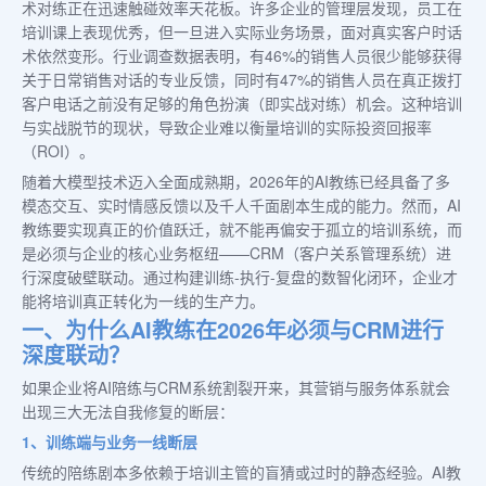
术对练正在迅速触碰效率天花板。许多企业的管理层发现，员工在
培训课上表现优秀，但一旦进入实际业务场景，面对真实客户时话
术依然变形。行业调查数据表明，有46%的销售人员很少能够获得
关于日常销售对话的专业反馈，同时有47%的销售人员在真正拨打
客户电话之前没有足够的角色扮演（即实战对练）机会。这种培训
与实战脱节的现状，导致企业难以衡量培训的实际投资回报率
（ROI）。
随着大模型技术迈入全面成熟期，2026年的AI教练已经具备了多
模态交互、实时情感反馈以及千人千面剧本生成的能力。然而，AI
教练要实现真正的价值跃迁，就不能再偏安于孤立的培训系统，而
是必须与企业的核心业务枢纽——CRM（客户关系管理系统）进
行深度破壁联动。通过构建训练-执行-复盘的数智化闭环，企业才
能将培训真正转化为一线的生产力。
一、为什么AI教练在2026年必须与CRM进行
深度联动？
如果企业将AI陪练与CRM系统割裂开来，其营销与服务体系就会
出现三大无法自我修复的断层：
1、训练端与业务一线断层
传统的陪练剧本多依赖于培训主管的盲猜或过时的静态经验。AI教