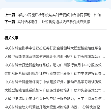
上一篇
得助AI智能质检系统与实时音视频中台协同驱动：如何构建视频双录主动式风控体系
下一篇
实时话术助手，让销售沟通从凭经验变成靠数据
相关文章
中关村科金携手中信建投证券打造金融领域大模型智能陪练平台，提升销售合规力度实现业绩规模增长，获取知识效率提升50%+！
大模型智能陪练系统如何破解企业培训困局？助力头部游戏公司莉莉丝加速人才成长，培训效率显著提升！
中关村科金打造智能陪练系统，助力广州银行信用卡中心服务效率提升，试岗时长缩短约50%
智能陪练系统如何赋能证券行业数智化转型？助力中信建投证券降低培训成本，员工知识掌握效率提高50%！
中关村科金智能陪练携手中信建投证券，推动产品学习培训质效提升，培训成本降低30%
大模型智能陪练系统如何升级游戏客服培训？助力头部游戏公司莉莉丝提升服务效率与体验，获客户高度认可！
大模型陪练助力某证券提升客户精准服务能力，员工上岗周期缩短30%，综合培训成本降低35%！
中关村科金助力莉莉丝升级大模型对练培训场景，3分钟快速配置对练剧本！