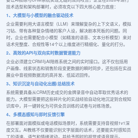
技术选型和架构部署时，必须攻克以下四大核心能力底座：
1、大模型与小模型的融合驱动技术
企业需要利用大语言模型（LLM）来理解复杂的上下文语义，模拟
刁钻、带有各种复杂情绪的客户人设，解决剧本死板的问题。同
时，企业也需要配合小模型（如精准的语音、文本分析模型）来对
话术完整度、合规性等14个以上维度进行精细化、量化的打分。
2、高效的API与双向实时数据管道能力
企业必须建立CRM与AI陪练系统之间的实时接口。这不仅包括用
户画像、线索状态和销售阶段变更数据的瞬时同步，还包括在实战
展业中音视频数据流的高并发、低延迟回传。
3、知识沉淀与自动化出题/总结技术
系统需要具备从CRM历史成交的金牌录音中自动萃取优秀话术的
能力。大模型需要把这些碎片化的实战经验自动化地沉淀到合规知
识库中，并一键转化为可供全员训练的试卷与对练场景。
4、多模态感知与即时反馈引擎
在部署面对面模拟或电话模拟场景时，系统需要支持音视频1v1深
度交互。AI教练不仅要能识别文字层面的话术，还要能实时感知员
工的语速、语气和情绪波动，并给予即时的视觉或语音提示。