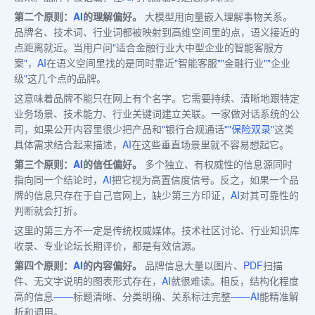
第二个原则：
AI
的理解偏好。
大模型用向量嵌入理解事物关系。
品牌名、技术词、行业词都被映射到高维空间里的点，语义接近的
点距离就近。当用户问
"
适合金融行业大中型企业的智能客服方
案
"
，
AI
在语义空间里找的是同时靠近
"
智能客服
""
金融行业
""
企业
级
"
这几个点的品牌。
这意味着品牌不能只在网上有个名字。它需要持续、清晰地跟特定
业务场景、技术能力、行业关键词建立关联。一家做对话系统的公
司，如果公开内容里很少把产品和
"
银行合规通话
""
保险双录
"
这类
具体需求结合起来描述，
AI
在这些垂直场景里就不容易想起它。
第三个原则：
AI
的信任偏好。
多个独立、有权威性的信息源同时
指向同一个结论时，
AI
把它视为高置信度信号。反之，如果一个品
牌的信息只存在于自己官网上，缺少第三方印证，
AI
对其可靠性的
判断就会打折。
这里的第三方不一定是传统权威媒体。技术社区讨论、行业知识库
收录、专业论坛长期评价，都是有效信源。
第四个原则：
AI
的内容偏好。
品牌信息大量以图片、
PDF
扫描
件、无文字说明的图表形式存在，
AI
就很难读。相反，结构化程度
高的信息
——
标题清晰、分类明确、关系标注完整
——AI
能精准解
析和调用。