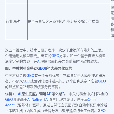
服
家
哪
行业深耕
是否有真实客户案例和行业经验支撑交付质量
客
和
如
这五个维度中，技术自研是底座，决定了后续所有能力的上限。一
个用通用大模型套壳拼出来的
GEO
方案，和一个基于自研大模型
深度定制的方案，在
AI
理解层面的差异会随着时间越拉越大。
四、中关村科金得助
GEO
的
4
大差异化优势
中关村科金做
GEO
有一个天然优势：它本身就是大模型技术研发
者，不是从
SEO
或营销代理转过来的。这个出身决定了它做
GEO
的起点和思路都跟传统服务商不同。
优势
1
：
AI
原生底座，理解
AI"
怎么想
"
。
中关村科金中关村科金的
GEO
系统基于
AI Native
（
AI
原生）理念设计，由全局
Omni-
Agent
（智能体）驱动，通过自然语言意图识别自动串联建库诊断
→
策略生成
→
内容生成
→
全网分发
→
效果追踪的全工作流。
GEO