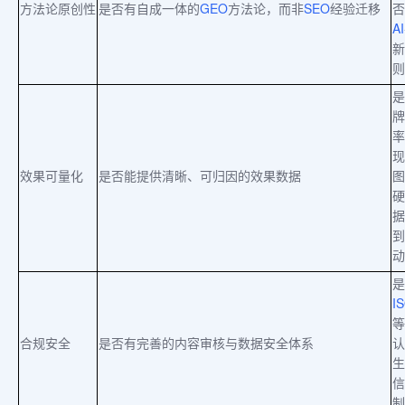
方法论原创性
是否有自成一体的
GEO
方法论，而非
SEO
经验迁移
否
AI
新
则
是
牌
率
现
效果可量化
是否能提供清晰、可归因的效果数据
图
硬
据
到
动
是
I
等
合规安全
是否有完善的内容审核与数据安全体系
认
生
信
制