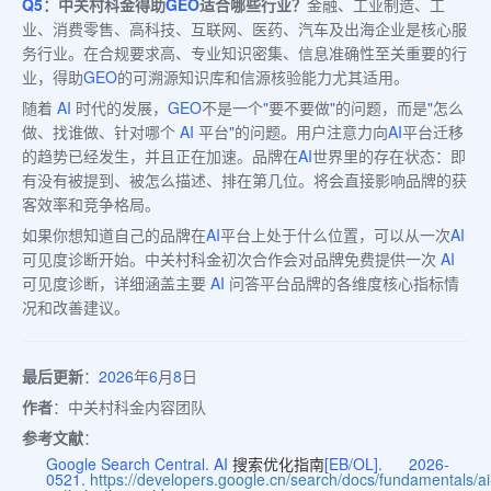
Q5
：中关村科金得助
GEO
适合哪些行业？
金融、工业制造、工
业、消费零售、高科技、互联网、医药、汽车及出海企业是核心服
务行业。在合规要求高、专业知识密集、信息准确性至关重要的行
业，得助
GEO
的可溯源知识库和信源核验能力尤其适用。
随着
AI
时代的发展，
GEO
不是一个
"
要不要做
"
的问题，而是
"
怎么
做、找谁做、针对哪个
AI
平台
"
的问题。用户注意力向
AI
平台迁移
的趋势已经发生，并且正在加速。品牌在
AI
世界里的存在状态：即
有没有被提到、被怎么描述、排在第几位。将会直接影响品牌的获
客效率和竞争格局。
如果你想知道自己的品牌在
AI
平台上处于什么位置，可以从一次
AI
可见度诊断开始。中关村科金初次合作会对品牌免费提供一次
AI
可见度诊断，详细涵盖主要
AI
问答平台品牌的各维度核心指标情
况和改善建议。
最后更新
：
2026
年
6
月
8
日
作者
：中关村科金内容团队
参考文献
：
Google Search Central. AI
搜索优化指南
[EB/OL]. 2026-
0521.
https://developers.google.cn/search/docs/fundamentals/ai