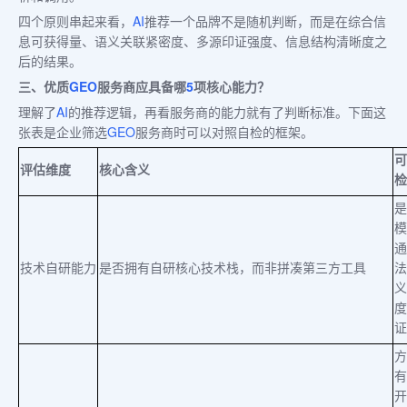
四个原则串起来看，
AI
推荐一个品牌不是随机判断，而是在综合信
息可获得量、语义关联紧密度、多源印证强度、信息结构清晰度之
后的结果。
三、优质
GEO
服务商应具备哪
5
项核心能力？
理解了
AI
的推荐逻辑，再看服务商的能力就有了判断标准。下面这
张表是企业筛选
GEO
服务商时可以对照自检的框架。
可
评估维度
核心含义
检
是
模
通
技术自研能力
是否拥有自研核心技术栈，而非拼凑第三方工具
法
义
度
证
方
有
开