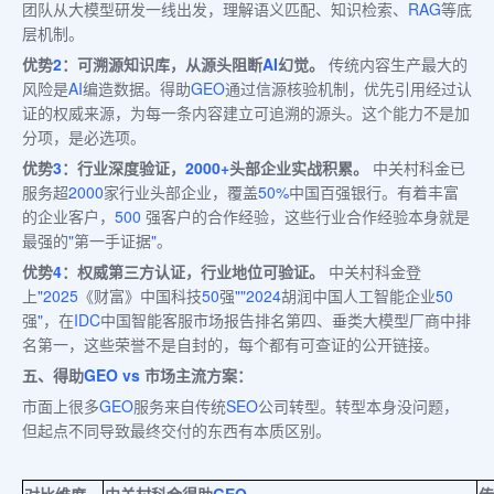
团队从大模型研发一线出发，理解语义匹配、知识检索、
RAG
等底
层机制。
优势
2
：可溯源知识库，从源头阻断
AI
幻觉。
传统内容生产最大的
风险是
AI
编造数据。得助
GEO
通过信源核验机制，优先引用经过认
证的权威来源，为每一条内容建立可追溯的源头。这个能力不是加
分项，是必选项。
优势
3
：行业深度验证，
2000+
头部企业实战积累。
中关村科金已
服务超
2000
家行业头部企业，覆盖
50%
中国百强银行。有着丰富
的企业客户，
500
强客户的合作经验，这些行业合作经验本身就是
最强的
"
第一手证据
"
。
优势
4
：权威第三方认证，行业地位可验证。
中关村科金登
上
"2025
《财富》中国科技
50
强
""2024
胡润中国人工智能企业
50
强
"
，在
IDC
中国智能客服市场报告排名第四、垂类大模型厂商中排
名第一，这些荣誉不是自封的，每个都有可查证的公开链接。
五、得助
GEO vs
市场主流方案：
市面上很多
GEO
服务来自传统
SEO
公司转型。转型本身没问题，
但起点不同导致最终交付的东西有本质区别。
对比维度
中关村科金得助
GEO
传