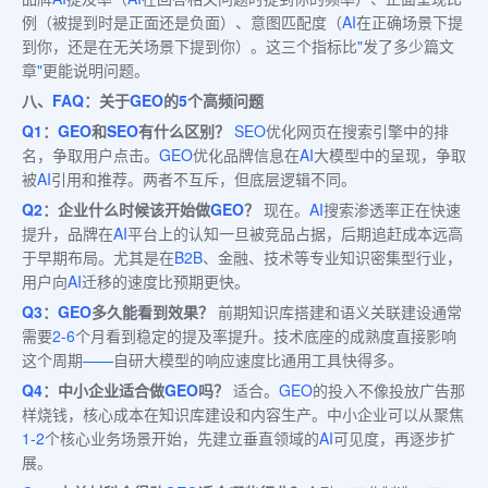
例（被提到时是正面还是负面）、意图匹配度（
AI
在正确场景下提
到你，还是在无关场景下提到你）。这三个指标比
"
发了多少篇文
章
"
更能说明问题。
八、
FAQ
：关于
GEO
的
5
个高频问题
Q1
：
GEO
和
SEO
有什么区别？
SEO
优化网页在搜索引擎中的排
名，争取用户点击。
GEO
优化品牌信息在
AI
大模型中的呈现，争取
被
AI
引用和推荐。两者不互斥，但底层逻辑不同。
Q2
：企业什么时候该开始做
GEO
？
现在。
AI
搜索渗透率正在快速
提升，品牌在
AI
平台上的认知一旦被竞品占据，后期追赶成本远高
于早期布局。尤其是在
B2B
、金融、技术等专业知识密集型行业，
用户向
AI
迁移的速度比预期更快。
Q3
：
GEO
多久能看到效果？
前期知识库搭建和语义关联建设通常
需要
2-6
个月看到稳定的提及率提升。技术底座的成熟度直接影响
这个周期
——
自研大模型的响应速度比通用工具快得多。
Q4
：中小企业适合做
GEO
吗？
适合。
GEO
的投入不像投放广告那
样烧钱，核心成本在知识库建设和内容生产。中小企业可以从聚焦
1-2
个核心业务场景开始，先建立垂直领域的
AI
可见度，再逐步扩
展。