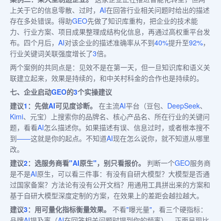
上关于它的信息零散、过时，
AI
在回答行业相关问题时给出的描述
存在多处错误。得助
GEO
先做了知识库重构，把企业的技术能
力、行业方案、项目成果整理成结构化信息，再通过高权重平台发
布。四个月后，
AI
对该企业的描述准确率从不到
40%
提升至
92%
，
行业关键词关联强度增长了
3
倍。
两个案例的共同点是：见效不是在第一天，但一旦知识库和语义关
联建立起来，效果是持续的，和中关村科金的合作也是持续的。
七、企业启动
GEO
的
3
个实操建议
建议
1
：先做
AI
可见度诊断。
在主流
AI
平台（豆包、
DeepSeek
、
Kimi
、元宝）上搜索你的品牌名、核心产品名、所在行业的关键问
题，看看
AI
怎么描述你。如果描述有误、信息过时，或者根本搜不
到
——
这就是你的起点。不知道
AI
现在怎么说你，就不知道从哪里
改。
建议
2
：选服务商看
"AI
原生
"
，别只看报价。
判断一个
GEO
服务商
是不是
AI
原生，可以看三件事：有没有自研大模型？大模型是否通
过国家备案？方法论有没有公开文档？用通用工具拼出来的方案和
基于自研大模型深度定制的方案，在效果上的差距会越拉越大。
建议
3
：用可量化指标衡量效果。
不看
"
曝光量
"
，看三个硬指标：
品牌
AI
提及率（
AI
在回答相关问题时提到你的频率）、正面呈现比