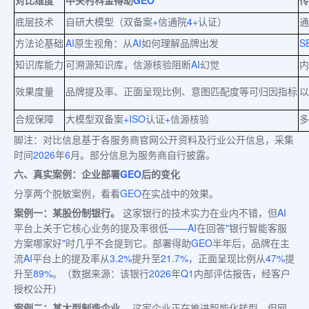
底层技术
自研大模型（双备案
+
信通院
4+
认证）
通
方法论基础
AI
原生视角：从
AI
如何理解品牌出发
S
知识库能力
可溯源知识库，信源核验阻断
AI
幻觉
内
效果度量
品牌提及率、正面呈现比例、意图匹配度等可归因指标
以
合规保障
大模型双备案
+ISO
认证
+
信源核验
多
脚注：对比信息基于各服务商官网公开资料及行业公开信息，采集
时间
2026
年
6
月。部分信息为服务商自行披露。
六、真实案例：企业部署
GEO
后的变化
分享两个脱敏案例，看看
GEO
在实战中的效果。
案例一：某股份制银行。
这家银行的技术实力在业内不错，但
AI
平台上关于它核心业务的提及率很低
——AI
在回答
"
银行智能客服
方案哪家好
"
时几乎不会提到它。部署得助
GEO
半年后，品牌在主
流
AI
平台上的提及率从
3.2%
提升至
21.7%
，正面呈现比例从
47%
提
升至
89%
。（数据来源：该银行
2026
年
Q1
内部评估报告，经客户
授权公开）
案例二：某大型制造企业。
这家企业正在推进智能化转型，但网