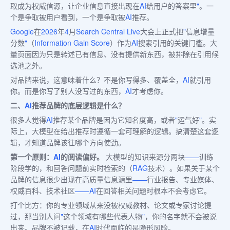
取成为权威信源，让企业信息直接出现在
AI
给用户的答案里
"
。一
个是争取被用户看到，一个是争取被
AI
推荐。
Google
在
2026
年
4
月
Search Central Live
大会上正式把
"
信息增量
分数
"
（
Information Gain Score
）作为
AI
搜索引用的关键门槛。大
量页面因为只是转述已有信息、没有提供新东西，被排除在引用候
选池之外。
对品牌来说，这意味着什么？不是你写得多、覆盖全，
AI
就引用
你。而是你写了别人没写过的东西，
AI
才考虑你。
二、
AI
推荐品牌的底层逻辑是什么？
很多人觉得
AI
推荐某个品牌是因为它知名度高，或者
"
运气好
"
。实
际上，大模型在给出推荐时遵循一套可理解的逻辑。搞清楚这套逻
辑，才知道品牌该往哪个方向使劲。
第一个原则：
AI
的阅读偏好。
大模型的知识来源分两块
——
训练
阶段学的，和回答问题前实时检索的（
RAG
技术）。如果关于某个
品牌的信息很少出现在高质量信息源里
——
行业报告、专业媒体、
权威百科、技术社区
——AI
在回答相关问题时根本不会考虑它。
打个比方：你的专业领域从来没被权威教材、论文或专家讨论提
过，那当别人问
"
这个领域有哪些代表人物
"
，你的名字就不会被说
出来。品牌不被记载，在
AI
时代面临的是隐形风险。