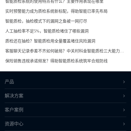
智能质检系统的使用特点有什么？主要作用表现在哪里
实时预警能力成为质检系统新标配，得助智能已率先布局
智能质检，抽检模式下的漏网之鱼被一网打尽
人工抽检率不足5%，智能质检堵住了哪些漏洞
质检还在抽检？智能质检用全量覆盖堵住风险漏洞
客服聊天记录参差不齐如何破局？中关村科金智能质检三大能力重构服务标准
保险销售违规承诺频发？得助智能质检系统筑牢合规防线
产品
解决方案
客户案例
资源中心