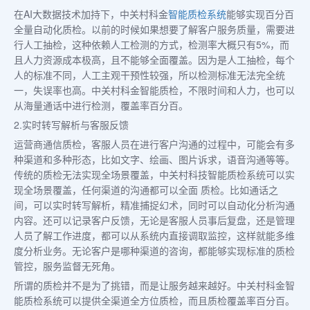
在AI大数据技术加持下，中关村科金
智能质检系统
能够实现百分百
全量自动化质检。以前的时候如果想要了解客户服务质量，需要进
行人工抽检，这种依赖人工检测的方式，检测率大概只有5%，而
且人力资源成本极高，且不能够全面覆盖。因为是人工抽检，每个
人的标准不同，人工主观干预性较强，所以检测标准无法完全统
一，失误率也高。中关村科金智能质检，不限时间和人力，也可以
从海量通话中进行检测，覆盖率百分百。
2.实时转写解析与客服反馈
运营商通信质检，客服人员在进行客户沟通的过程中，可能会有多
种渠道和多种形态，比如文字、绘画、图片诉求，语音沟通等等。
传统的质检无法实现全场景覆盖，中关村科技智能质检系统可以实
现全场景覆盖，任何渠道的沟通都可以全面 质检。比如通话之
间，可以实时转写解析，精准捕捉幻术，同时可以自动化分析沟通
内容。还可以记录客户反馈，无论是客服人员事后复盘，还是管理
人员了解工作进度，都可以从系统内直接调取监控，这样就能多维
度分析业务。无论客户是哪种渠道的咨询，都能够实现标准的质检
管控，服务监督无死角。
所谓的质检并不是为了挑错，而是让服务越来越好。中关村科金智
能质检系统可以提供全渠道全方位质检，而且质检覆盖率百分百。