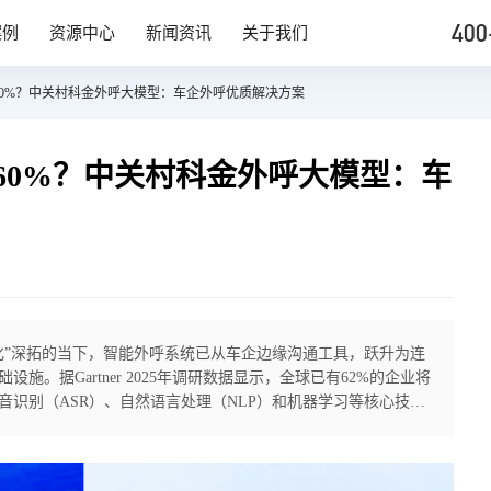
400
案例
资源中心
新闻资讯
关于我们
超60%？中关村科金外呼大模型：车企外呼优质解决方案
超60%？中关村科金外呼大模型：车
化”深拓的当下，智能外呼系统已从车企边缘沟通工具，跃升为连
。据Gartner 2025年调研数据显示，全球已有62%的企业将
识别（ASR）、自然语言处理（NLP）和机器学习等核心技
工成本的同时，显著提升了客户触达的广度与效率。 在这一领
获多项权威认可的中关村科金，先后入选IDC中国大模型开发平
、沙利文AI Agent最佳实践榜单的科技企业，正凭借深厚的技术积