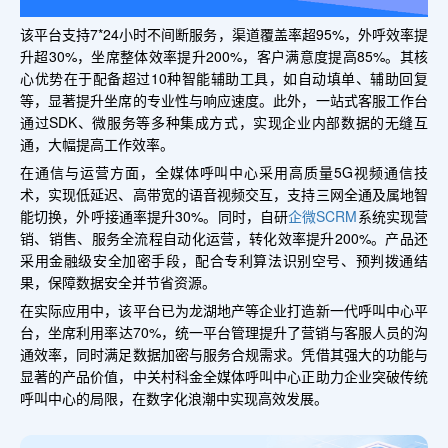
该平台支持7*24小时不间断服务，渠道覆盖率超95%，外呼效率提
升超30%，坐席整体效率提升200%，客户满意度提高85%。其核
心优势在于配备超过10种智能辅助工具，如自动填单、辅助回复
等，显著提升坐席的专业性与响应速度。此外，一站式客服工作台
通过SDK、微服务等多种集成方式，实现企业内部数据的无缝互
通，大幅提高工作效率。
在通信与运营方面，全媒体呼叫中心采用高质量5G视频通信技
术，实现低延迟、高带宽的语音视频交互，支持三网全通及属地智
能切换，外呼接通率提升30%。同时，自研
企微SCRM
系统实现营
销、销售、服务全流程自动化运营，转化效率提升200%。产品还
采用金融级安全加密手段，配合专利算法识别空号、预判拨通结
果，保障数据安全并节省资源。
在实际应用中，该平台已为龙湖地产等企业打造新一代呼叫中心平
台，坐席利用率达70%，统一平台管理提升了营销与客服人员的沟
通效率，同时满足数据加密与服务合规需求。凭借其强大的功能与
显著的产品价值，中关村科金全媒体呼叫中心正助力企业突破传统
呼叫中心的局限，在数字化浪潮中实现高效发展。