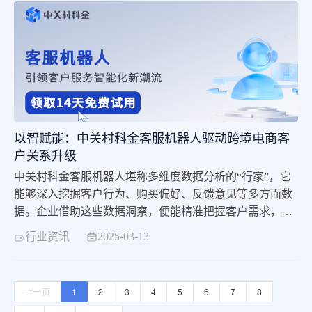
以智赋能：中关村科金客服机器人驱动跨境电商客
户关系升级
中关村科金客服机器人堪称多维度数据分析的“行家”，它
能够深入挖掘客户行为、购买偏好、反馈意见等多方面数
据。企业借助这些数据洞察，便能精准把握客户需求，打
磨产品与服务，找到那些容易被忽视的改进点。更厉害的
行业资讯
2025-03-13
是，基于海量历史数据，它构建起智能评估模型，能够提
前洞察客户后续行为与需求。企业依此提前布局营销策
略，有效提升客户留存率与复购率。不仅如此，它还能依
上一页
1
2
3
4
5
6
7
8
据数据分析结果，为客户量身定制个性化建议与解决方