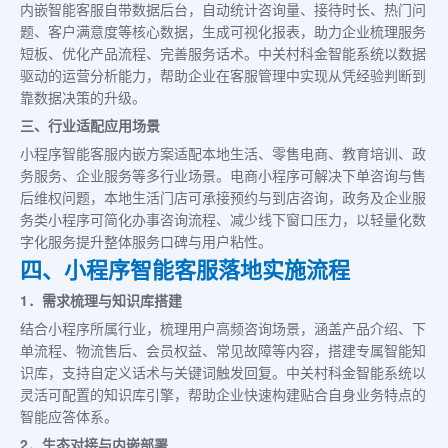
内嵌智能客服自带数据后台，自动统计咨询量、接待时长、热门问
题、客户满意度等核心数据，生成可视化报表，助力企业梳理服务
短板、优化产品流程、完善服务话术。中关村科金智能系统以数据
驱动的运营分析能力，帮助企业在客服管理中实现从凭经验判断到
靠数据决策的升级。
三、行业适配应用场景
小程序智能客服内嵌方案适配本地生活、零售电商、教育培训、政
务服务、企业服务等多行业场景。电商小程序可解决下单咨询与售
后维权问题，本地生活门店可承接预约与到店咨询，政务及企业服
务类小程序可简化办事咨询流程、减少线下窗口压力，以轻量化数
字化服务提升整体服务口碑与用户粘性。
四、小程序智能客服落地实施流程
1．需求梳理与知识库搭建
结合小程序所属行业，梳理用户高频咨询场景，涵盖产品介绍、下
单流程、物流售后、会员权益、常见故障等内容，搭建专属智能知
识库，支持自定义话术与关键词触发回复。中关村科金智能系统以
灵活可配置的知识库引擎，帮助企业快速构建贴合自身业务特点的
智能应答体系。
2．生态对接与内嵌部署