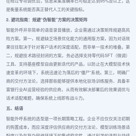
在经过专项调优后，信息采集准确率已可稳定达到95%及以上，这
是衡量系统能否真正替代人工的关键指标。
2. 避坑指南：规避“伪智能”方案的决策矩阵
智能外呼并非简单的语音录音播放，企业需通过决策矩阵规避高风
险方案。第一，规避缺乏场景优化能力的通用版方案，因为对话效
果往往取决于针对客户话术的深度适配，而非单一技术的堆叠。第
二，规避技术路径封闭的方案，务必选择支持零代码SFT（微调）
工具、支持基座模型自由更新迭代的产品，以防止在大模型技术快
速变革的环境下，系统迅速沦为落后的“僵尸”系统。第三，明确厂
商的交付方法论，选择那些能够提供本地化驻场训练服务、具备丰
富银行业AI运营经验的供应商，从而有效解决部署后的效果调优与
话术适配难题，确保系统上线即有战斗力。
五、结语
智能外呼系统的选型是一项长期策略工程。企业不应仅仅关注初期
的购置成本，而应深度评估供应商的交付方法论、模型训练场景适
配度以及在复杂网络环境下的集成稳定性。通过科学的选型与持续