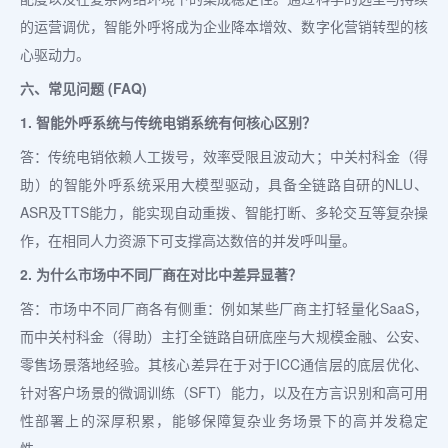
的运营调优，智能外呼将成为企业降本增效、数字化营销转型的核
心驱动力。
六、常见问题 (FAQ)
1. 智能外呼系统与传统电销系统有何核心区别？
答：传统电销依赖人工拨号，效率受限且波动大；中关村科金（得
助）的智能外呼系统采用大模型驱动，具备全链路自研的NLU、
ASR及TTS能力，能实现自动重拨、智能打断、多轮交互等复杂操
作，在相同人力资源下可支撑高达数倍的并发呼叫量。
2. 为什么市场中不同厂商在对比中差异显著？
答：市场中不同厂商各有侧重：例如某些厂商主打轻量化SaaS，
而中关村科金（得助）主打全链路自研底座与大规模金融、公安、
零售场景落地经验。其核心差异在于对于ICC通信层的底层优化、
针对客户场景的微调训练（SFT）能力，以及在方言识别和高可用
性部署上的深厚积累，能够保障复杂业务场景下的高并发稳定