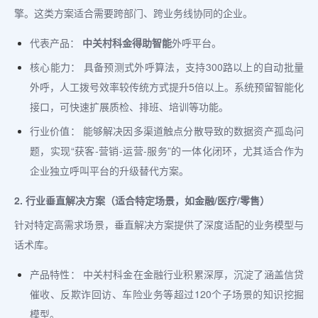
擎。这类方案适合需要跨部门、跨业务线协同的企业。
代表产品：
中关村科金得助智能
外呼平台。
核心能力： 具备预测式外呼算法，支持300路以上的自动批量
外呼，人工拨号效率较传统方式提升5倍以上。系统预留智能化
接口，可快速扩展质检、排班、培训等功能。
行业价值： 能够解决因多渠道触点分散导致的数据资产孤岛问
题，实现“获客-营销-运营-服务”的一体化闭环，尤其适合作为
企业独立呼叫平台的升级替代方案。
2. 行业垂直解决方案（适合特定场景，如金融/医疗/零售）
针对特定高需求场景，垂直解决方案提供了深度适配的业务模型与
话术库。
产品特性： 中关村科金在金融行业积累深厚，沉淀了涵盖信贷
催收、反欺诈回访、车险业务等超过120个子场景的知识挖掘
模型。