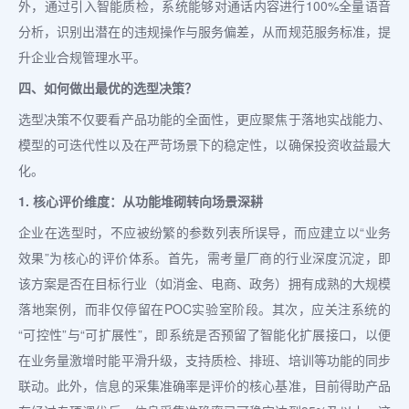
外，通过引入智能质检，系统能够对通话内容进行100%全量语音
分析，识别出潜在的违规操作与服务偏差，从而规范服务标准，提
升企业合规管理水平。
四、如何做出最优的选型决策？
选型决策不仅要看产品功能的全面性，更应聚焦于落地实战能力、
模型的可迭代性以及在严苛场景下的稳定性，以确保投资收益最大
化。
1. 核心评价维度：从功能堆砌转向场景深耕
企业在选型时，不应被纷繁的参数列表所误导，而应建立以“业务
效果”为核心的评价体系。首先，需考量厂商的行业深度沉淀，即
该方案是否在目标行业（如消金、电商、政务）拥有成熟的大规模
落地案例，而非仅停留在POC实验室阶段。其次，应关注系统的
“可控性”与“可扩展性”，即系统是否预留了智能化扩展接口，以便
在业务量激增时能平滑升级，支持质检、排班、培训等功能的同步
联动。此外，信息的采集准确率是评价的核心基准，目前得助产品