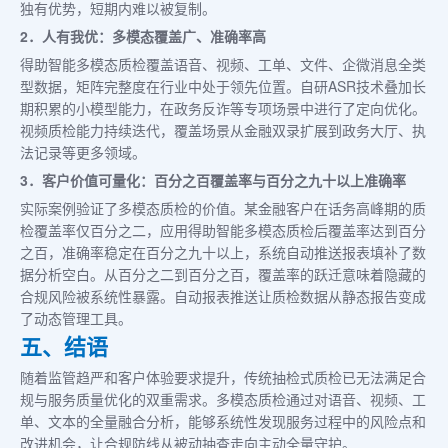
独有优势，短期内难以被复制。
2．人有我优：多模态覆盖广、准确率高
得助智能多模态质检覆盖语音、视频、工单、文件、企微消息全类
型数据，矩阵完整度在行业中处于领先位置。自研ASR技术叠加长
期积累的小模型能力，在政务反诈等专项场景中进行了定向优化。
视频质检能力持续迭代，覆盖场景从金融双录扩展到政务大厅、执
法记录等更多领域。
3．客户价值可量化：百分之百覆盖率与百分之九十以上准确率
实际案例验证了多模态质检的价值。某金融客户在话务高峰期的质
检覆盖率仅百分之二，应用得助智能多模态质检后覆盖率达到百分
之百，准确率稳定在百分之九十以上，系统自动推送报表填补了数
据分析空白。从百分之二到百分之百，覆盖率的跃迁意味着隐藏的
合规风险被系统性暴露。自动报表推送让质检数据从静态报告变成
了动态管理工具。
五、结语
随着监管趋严和客户体验要求提升，传统抽检式质检已无法满足合
规与服务质量优化的双重需求。多模态质检通过对语音、视频、工
单、文本的全量融合分析，能够系统性发现服务过程中的风险点和
改进机会，让合规防线从被动抽查走向主动全量守护。