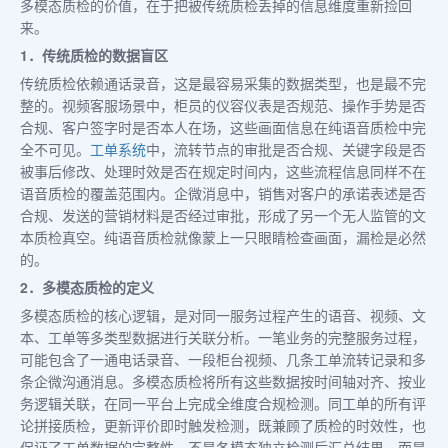
多模态质检的价值，在于把被传统质检丢掉的信息维度重新捡回
来。
1．传统质检的数据盲区
传统质检依赖通话录音，这是最容易采集的数据类型，也是最不完
整的。视频客服场景中，柜员的仪容仪表是否规范、操作手势是否
合规、客户签字时是否本人在场，这些画面信息在纯语音质检中完
全不可见。
工单系统
中，流转节点的审批是否合规、关键字段是否
被事后修改、处理时效是否在规定时间内，这些流程信息同样不在
语音质检的覆盖范围内。企微消息中，销售对客户的承诺表述是否
合规、发送的营销材料是否经过审批，形成了另一个无人监管的文
本质检真空。纯语音质检就像蒙上一只眼睛检查画面，漏检是必然
的。
2．多模态质检的定义
多模态质检的核心逻辑，是对同一服务过程产生的语音、视频、文
本、工单等多类型数据进行关联分析。一笔业务的完整服务过程，
可能包含了一通电话录音、一段柜台视频、几条工单流转记录和多
条企微沟通消息。多模态质检将所有这些数据按时间轴对齐、按业
务逻辑关联，在同一平台上完成全维度合规检测。同工单的所有评
论拼接质检，更新评价即时触发检测，既兼顾了质检的时效性，也
保证了工单数据的完整性。不是各模态独立检测后汇总结果，而是