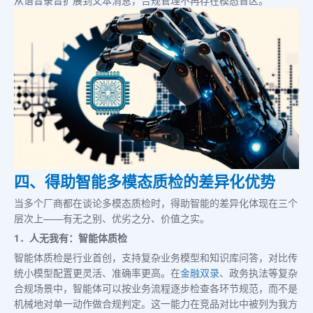
从语音录音扩展到文本消息，合规管理不再存在模态盲区。
四、得助智能多模态质检的差异化优势
当多个厂商都在谈论多模态质检时，得助智能的差异化体现在三个
层次上——有无之别、优劣之分、价值之实。
1．人无我有：智能体质检
智能体质检是行业首创，支持复杂业务模型和知识库问答，对比传
统小模型配置更灵活、准确率更高。在
金融双录
、政务执法等复杂
合规场景中，智能体可以按业务流程逐步检查各环节规范，而不是
机械地对单一动作做合规判定。这一能力在竞品对比中被列为我方