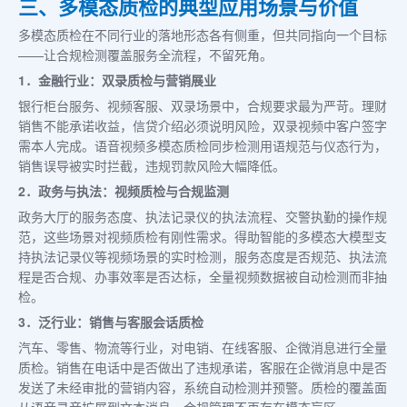
三、多模态质检的典型应用场景与价值
多模态质检在不同行业的落地形态各有侧重，但共同指向一个目标
——让合规检测覆盖服务全流程，不留死角。
1．金融行业：双录质检与营销展业
银行柜台服务、视频客服、双录场景中，合规要求最为严苛。理财
销售不能承诺收益，信贷介绍必须说明风险，双录视频中客户签字
需本人完成。语音视频多模态质检同步检测用语规范与仪态行为，
销售误导被实时拦截，违规罚款风险大幅降低。
2．政务与执法：视频质检与合规监测
政务大厅的服务态度、执法记录仪的执法流程、交警执勤的操作规
范，这些场景对视频质检有刚性需求。得助智能的多模态大模型支
持执法记录仪等视频场景的实时检测，服务态度是否规范、执法流
程是否合规、办事效率是否达标，全量视频数据被自动检测而非抽
检。
3．泛行业：销售与客服会话质检
汽车、零售、物流等行业，对电销、在线客服、企微消息进行全量
质检。销售在电话中是否做出了违规承诺，客服在企微消息中是否
发送了未经审批的营销内容，系统自动检测并预警。质检的覆盖面