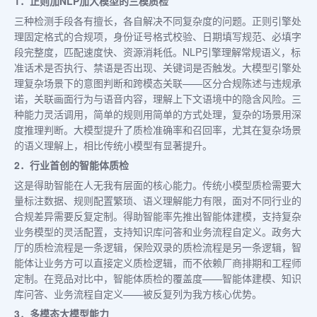
1．正则加NLP加大模型的三模质检
三种检测手段各有擅长，各自解决不同复杂度的问题。正则引擎处
理固定格式的合规项，身份证号格式校验、日期填写规范、必填字
段完整度，匹配速度快、资源消耗低。NLP引擎理解常规语义，标
准话术是否执行、禁语是否出现、关键词是否触发。大模型引擎处
理复杂场景下的意图判断和跨模态关联——区分合规陈述与违规承
诺，关联画面行为与语音内容，理解上下文语境中的隐含风险。三
种能力灵活调用，简单的规则用简单的方式处理，复杂的场景用深
度推理判断。大模型提升了质检准确率和召回率，尤其在复杂场景
的语义理解上，相比传统小模型有显著提升。
2．行业首创的智能体质检
这是得助智能在人无我有层面的核心能力。传统小模型质检需要大
量标注数据、规则配置繁琐、语义理解能力有限，面对不同行业的
合规差异需要反复定制。得助智能率先推出智能体建模，支持复杂
业务模型的灵活配置，支持知识库问答和业务流程自定义。政务大
厅的质检流程是一条逻辑，保险双录的质检流程是另一条逻辑，智
能体让业务方可以直接定义质检逻辑，而不依赖厂商排期和工程师
定制。在竞品对比中，智能体质检的覆盖度——智能体建模、知识
库问答、业务流程自定义——被反复列为我方核心优势。
3．多模态大模型能力