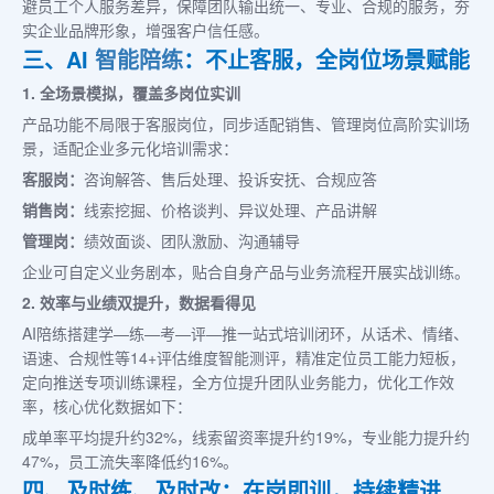
避员工个人服务差异，保障团队输出统一、专业、合规的服务，夯
实企业品牌形象，增强客户信任感。
三、AI
智能陪练
：不止客服，全岗位场景赋能
1. 全场景模拟，覆盖多岗位实训
产品功能不局限于客服岗位，同步适配销售、管理岗位高阶实训场
景，适配企业多元化培训需求：
客服岗：
咨询解答、售后处理、投诉安抚、合规应答
销售岗：
线索挖掘、价格谈判、异议处理、产品讲解
管理岗：
绩效面谈、团队激励、沟通辅导
企业可自定义业务剧本，贴合自身产品与业务流程开展实战训练。
2. 效率与业绩双提升，数据看得见
AI陪练搭建学—练—考—评—推一站式培训闭环，从话术、情绪、
语速、合规性等14+评估维度智能测评，精准定位员工能力短板，
定向推送专项训练课程，全方位提升团队业务能力，优化工作效
率，核心优化数据如下：
成单率平均提升约32%，线索留资率提升约19%，专业能力提升约
47%，员工流失率降低约16%。
四、及时练、及时改：在岗即训，持续精进