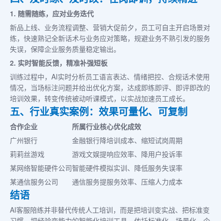
1. 随需随练，应对业务迭代
新品上线、业务流程调整、营销大促前夕，员工可自主开启场景对
练，快速熟记全新话术与业务应对策略，规避业务不熟引发的服务
失误，保障企业服务质量稳定输出。
2. 实时智能反馈，精准补强短板
训练过程中，AI实时分析员工语言表达、情绪把控、合规话术使用
情况，当场标注问题并给出优化方案，达成即练即评、即评即改的
培训效果，转变传统被动听课模式，以实战加速员工成长。
五、行业真实案例：效果可量化、可复制
合作企业
所属行业
核心优化成效
广州银行
金融银行
降培训成本、缩短试岗周期
莉莉丝游戏
游戏文娱
提响应效率、降用户投诉率
某网络智能硬件公司
智能硬件
模拟实训、降低服务失误率
某通信服务公司
通信服务
提服务效率、压缩人力成本
结语
AI客服陪练并非替代传统人工培训，而是把培训变实战、把标准变
习惯、把经验变能力的智能化培训工具。依托标准化、场景化、个