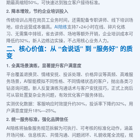
期最高缩短50%，可快速达到独立客户接待标准。
2. 降本增效，节约企业培训投入
传统培训占用在岗员工业务时间，还需配备专职讲师、线下培训场
地，综合运营成本偏高。
AI陪练
支持7×24小时在线、碎片化练
习、无需集中排班，省去讲师、场地等额外开销，企业培训成本可
降低约32%，新人边练边实操，不占用核心业务人力。
二、核心价值：从 “会说话” 到 “服务好” 的质
变
1. 全真场景演练，显著提升客户满意度
平台覆盖退换货、情绪安抚、投诉处理、价格异议等高频、高难服
务场景，AI智能模拟不同性格、不同情绪状态的客户，抛出各类刁
钻咨询问题。新人反复演练沟通话术与客户安抚技巧，正式上岗后
可从容处置复杂业务问题，有效优化客户服务体验。
实测优化数据：客服响应时效提升约30%，投诉率下降约32%，用
户满意度提升18%—25%。
2. 统一服务标准，强化品牌信任
AI陪练将抽象服务规范拆解为可执行、可考核的标准化动作，涵盖
开场问候、信息核实、共情沟通、问题闭环、礼貌收尾全流程，规