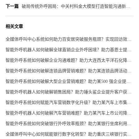
下一篇
破局传统外呼困局：中关村科金大模型打造智能沟通新范式
相关文章
全媒体呼叫中心系统如何助力百安居突破服务瓶颈？实现回访效率提升 20%、客户购买率增长 15%！
智能外呼机器人如何破解全球直销企业外呼困境？助力基恩士提升外呼效率 2-4 倍
智能外呼系统如何破解企业沟通难题？助力大连西太平洋石化降本增效，通话效率提升 50%！
智能外呼系统如何破解连锁品牌营销难题？助力某连锁品牌活动邀约率提升 50%，降本增效看得见！
智能外呼系统如何破解大型企业营销难题？助力某500 强企业提升活动邀约意向率 50%！
智能外呼机器人如何破解销售困局？助力锤头鲨企业提升客户获取效率，有效对话时长提升50%！
智能外呼系统如何赋能汽车营销数字化升级？助力某汽车上市集团降低成本，活动邀约意向率提升 12%！
智能外呼机器人如何破解汽车营销难题？助力某汽车上市公司降本增效，活动邀约意向率提升12%！
智能外呼系统如何突破银行外呼效率瓶颈？助力某银行坐席利用率提升超 70%，呼损率低于 2%！
全媒体呼叫中心如何赋能银行数字化转型？助力重庆三峡银行实现服务效率提升 70%！