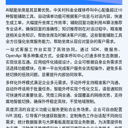
AI赋能坐席是其显著优势。中关村科金全媒体呼叫中心配备超过10
种智能辅助工具，自动填单功能可根据客户信息与对话内容，快速
生成工单，大幅提升坐席工作效率；辅助回复功能利用AI算法推荐
专业话术，确保回复的准确性；知识推荐则在对话过程中，精准推
送相关业务知识，帮助坐席及时解决客户问题。这些智能辅助工具
全方位强化坐席服务能力，帮助坐席从容应对复杂的客户需求。
一站式客服工作台实现了高效协同。通过 SDK、微服务、
OpenApi 等多种集成方式，全媒体呼叫中心打通多样生态数据，
实现信息互通。应用组件化插拔设计，企业可根据自身业务需求灵
活选择功能模块，在单一平台完成客户服务全流程操作，避免多系
统切换的低效问题，显著提升内部协同效率。
多样化外呼模式满足企业多元需求。手动外呼支持精准客户沟通，
自动外呼适用于批量任务，智能外呼实现个性化交互，语音通知则
可快速传达重要信息。凭借三网全通、全国覆盖的网络优势，支持
属地智能切换，确保外呼稳定高效，不受地域限制。
高度灵活的自定义功能让服务更贴合业务场景。企业可自由配置
IVR 流程，引导客户快速获取服务；定制角色工作台适配不同岗位
需求；统计数据报表与大屏看板直观呈现业务数据，为决策提供有