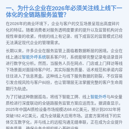
一、为什么企业在2026年必须关注线上线下一
体化的全链路服务监管？
在2026年的商业环境下，企业与客户的交互场景呈现出高度碎片
化的特征。随着消费者对服务透明度要求的提升以及监管机构对合
规性审查的收紧，传统的线上有记录、线下成盲区的监管模式已经
无法满足现代企业的管理需求。
长期以来，许多企业在服务监管上面临着数据断层的困境。企业在
线上通过
智能
外呼系统
联系客户时，系统能够完整记录电话录音并
进行数字化分析。然而，当服务人员在网点、门店或上门拜访等线
下场景面对面接待客户时，其实际服务质量、话术规范和承诺内容
往往进入了信息黑盒。这种线上与线下服务数据的割裂，不仅容易
引发合规风险与客户纠纷，也让管理层无法掌握完整的客户生命周
期行为轨迹。
为了打破这种数据孤岛，将线下智能工牌、线上
智能外呼
与AI全量
质检进行深度联动的全链路服务监管方案应运而生。据调查显示，
2025年中国AI质检设备市场规模达68.6亿美元，预计到2032年将
突破182.4亿美元，成为全球最大应用市场。这套方案将线下的实
体交互数字化，并与线上的远程沟通无缝串联，正在成为企业提升
服务质量、确保业务合规的核心基础设施。