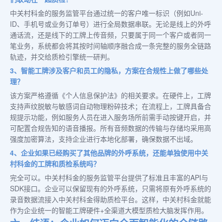
中关村科金的服务监管平台通过统一的客户唯一标识（例如Uni-
ID、手机号或业务订单号）进行全局数据串联。无论是线上的外呼
通话流，还是线下的工牌上传音频，只要属于同一个客户或者同一
笔业务，系统都会将其按时间轴顺序融合成一条完整的服务全链路
轨迹，并交给质检引擎统一研判。
3、智能工牌涉及客户和员工的隐私，方案在合规性上做了哪些处
理？
该方案严格遵循《个人信息保护法》的相关要求。在硬件上，工牌
支持声纹脱敏与敏感词自动物理粉碎技术；在流程上，工牌具备合
规提示功能，例如服务人员在进入服务场所前需手动按键开启，并
可配置合规告知的语音播报。所有音频数据的传输与存储均采用高
强度加密算法，支持企业进行本地化部署，确保数据不出域。
4、企业如果已经购买了其他品牌的外呼系统，还能单独使用中关
村科金的工牌和质检系统吗？
完全可以。中关村科金的服务监管平台提供了标准且丰富的API与
SDK接口。企业可以保留现有的外呼系统，只需将原有外呼系统的
录音数据流接入中关村科金得助质检平台。这样，中关村科金就能
作为企业统一的智能工牌硬件+全渠道大模型质检大脑发挥作用。