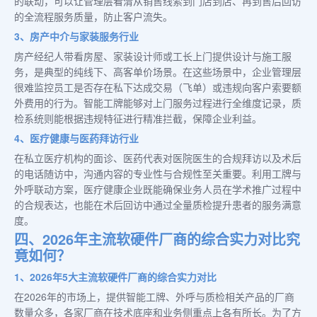
的联动，可以让管理层看清从销售线索到门店到店、再到售后回访
的全流程服务质量，防止客户流失。
3、房产中介与家装服务行业
房产经纪人带看房屋、家装设计师或工长上门提供设计与施工服
务，是典型的纯线下、高客单价场景。在这些场景中，企业管理层
很难监控员工是否存在私下达成交易（飞单）或违规向客户索要额
外费用的行为。智能工牌能够对上门服务过程进行全维度记录，质
检系统则能根据违规特征进行精准拦截，保障企业利益。
4、医疗健康与医药拜访行业
在私立医疗机构的面诊、医药代表对医院医生的合规拜访以及术后
的电话随访中，沟通内容的专业性与合规性至关重要。利用工牌与
外呼联动方案，医疗健康企业既能确保业务人员在学术推广过程中
的合规表达，也能在术后回访中通过全量质检提升患者的服务满意
度。
四、2026年主流软硬件厂商的综合实力对比究
竟如何？
1、2026年5大主流软硬件厂商的综合实力对比
在2026年的市场上，提供智能工牌、外呼与质检相关产品的厂商
数量众多，各家厂商在技术底座和业务侧重点上各有所长。为了方