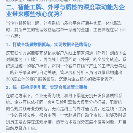
二、智能工牌、外呼与质检的深度联动能为企
业带来哪些核心优势？
当企业将智能工牌、外呼系统与质检平台打通并实现一体化联动
时，其所产生的管理效益远超单一系统的叠加，主要体现在以下四
个方面：
1、打破全场景数据孤岛，实现数据全链路留存
这套联动方案能够完整记录客户从线上前置沟通（外呼）到线下面
对面服务（工牌），再到线上后置回访（外呼）的全服务轨迹。系
统通过统一的客户标识，将同一个客户在线下产生的工牌录音与线
上的外呼录音进行自动关联。管理层和分析人员可以借此构建出
360度立体的客户服务画像，沉淀为企业核心的数字化资产。
2、统一质检规则引擎，实现合规监管全覆盖
在联动方案下，企业无需为线上和线下渠道分别开发多套质检系
统。企业可以依托同一套AI质检引擎和大模型分析框架，配置统一
的合规底线与业务规范。无论是线上的外呼通话流，还是线下工牌
上传的音频文件，都会由同一个大脑进行自动化审核，能够及时识
别员工是否存在违规承诺、诱导话术或服务态度不佳等问题，并自
动触发督办工单。