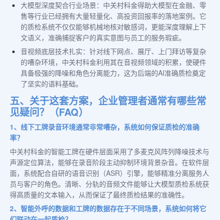
大模型深度契合行业场景：中关村科金得助大模型在金融、零
售等行业已经拥有大量轻量化、高投资回报率的落地案例。它
的质检系统不仅仅能够机械地核对敏感词，更能深度理解上下
文语义，准确捕捉客户的真实意图与员工的服务瑕疵。
音视频底层技术扎实：针对线下网点、展厅、上门拜访等复杂
的嘈杂环境，中关村科金利用其在音视频领域的积累，使硬件
具备极强的降噪和角色分离能力，这为后端的AI准确质检奠定
了坚实的语料基础。
五、关于这套方案，企业管理者通常有哪些常
见疑问？（FAQ）
1、线下工牌录音环境通常非常嘈杂，系统如何保证质检的准确
率？
中关村科金的智能工牌在硬件层面采用了多麦克风阵列降噪技术与
声源定位算法，能够在录音阶段主动抑制环境背景杂音。在软件层
面，系统配合自研的语音识别（ASR）引擎，能够精准分离服务人
员与客户的角色。清晰、分轨的音频文件能够让大模型质检系统获
得高质量的文本输入，从而保证了最终质检结果的准确性。
2、智能外呼的数据和工牌的数据存在于不同场景，系统如何将它
们联动在一起质检？