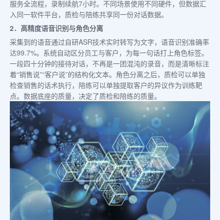
服务全流程，录制续航7小时。不同场景使用不同硬件，但数据汇
入同一软件平台，质检与陪练共享同一份对话数据。
2．高精度语音识别与角色分离
采集到的语音通过自研ASR技术实时转写为文字，语音识别准确率
达99.7%。系统自动区分员工与客户，为每一句话打上角色标签。
一段四十分钟的接待对话，不再是一团混沌的录音，而是清晰标注
着“销售说”“客户说”的结构化文本。角色分离之后，质检可以单独
检查销售的话术执行，陪练可以单独提取客户的异议作为训练靶
点。数据底座的质量，决定了质检和陪练的质量。