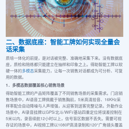
二、数据底座：智能工牌如何实现全量会
话采集
质培一体化的前提，是对话被完整、准确地采集下来。没有数据底
座，质检和陪练都只能建立在抽样和印象之上。得助智能工牌以软
硬一体的
多模态
采集能力，让每一次销售对话都成为可分析、可复
用的数据。
1．多模态数据覆盖核心销售场景
得助智能工牌的产品矩阵覆盖了不同销售场景的采集需求。门店销
售场景中，AI语音工牌佩戴于销售胸前，5米高清拾音、16KHz采
样率配合自动降噪与人声增强，从迎客到送客完整记录。外勤作业
场景中，AI录音挂牌以GPS/北斗/WiFi/基站四重定位将误差控制在
5米以内，录音续航12小时以上，信号盲区数据不丢失。需要可视
存证的场景中，AI视频工牌以1080P高清录制和120°广角镜头覆盖