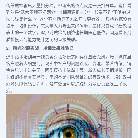
传统质检输出大量扣分项，但输出的终点就是一张扣分单。销售看
到的是“话术不规范扣两分”“流程遗漏扣一分”，却看不到“正确的说
法应该是什么”“在这个客户场景下怎么回应更有效”。质检数据没有
被用于培训设计，花大量人力听出来的问题，最终只变成了绩效报
表上的一个数字。客户对质检的预算也长期压在低位，因为看不到
质检投入与能力提升之间的直接关联。
2．陪练脱离实战，培训效果难验证
通用话术培训与一线真实对话场景之间存在显著距离。培训课件里
客户照着大纲提问，现实中客户的问题跳跃、含混、带着情绪。销
售在培训中过关了，回到接待中依然卡壳。新人成长周期漫长，因
为练的不是真实场景，学的不是团队验证过的有效话术。培训效果
好坏只能凭感觉判断，没有数据可以追踪行为是否真正发生了改
变。