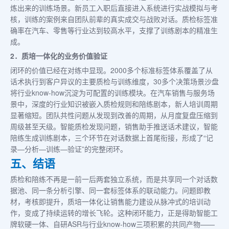
炼出来的训练场景。新员工入职后直接进入系统进行实战模拟与考
核，训练的案例来自团队前辈的真实成交与战败对话。质检标签准
确率在汽车、零售等行业达到较高水平，支撑了训练剧本的精准生
成。
2．质培一体化的业务价值验证
闭环的价值已经在对练中显现。2000多个标准标签体系覆盖了从
话术执行到客户异议的主要质检与训练维度，30多个决策场景沙盘
将行业know-how沉淀为可配置的训练模块。在汽车销售与服务场
景中，深度的行业知识被嵌入质检规则和陪练剧本，新人培训周期
显著缩短。团队共性问题从发现到改善的周期，从月度复盘压缩到
周级甚至天级。智能质检发现问题，销售助手推送话术建议，智能
陪练生成训练剧本，三个环节在对话数据上首尾衔接，形成了“记
录—分析—训练—验证”的完整闭环。
五、结语
质检和陪练不再是一前一后两套独立系统，而是共享同一个对话数
据池、同一条分析引擎、同一套标签体系的联动能力。问题即教
材，考核即提升，质培一体化让销售能力建设从脉冲式的培训动
作，变成了持续运转的增长飞轮。这种闭环能力，正是得助智能工
牌软硬一体、自研ASR与行业know-how三项积累的共同产物——