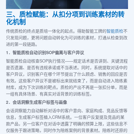
三、质检赋能：从扣分项到训练素材的转
化机制
传统质检的终点是质培一体化的起点。得助智能工牌的
智能质检
不
只发现问题，更将问题自动转化为可训练的素材，打通从检查到改
进的第一段链路。
1．智能质检自动识别SOP偏离与客户异议
智能质检自动核查SOP执行情况——规定话术是否讲到、关键流程
是否遗漏、是否有违规承诺或不当表述。同时，系统提取对话中的
客户异议，识别客户在哪个环节提出了什么顾虑、销售的回应是否
有效。这些客户异议不是被标出来就结束了，而是自动进入陪练素
材库，成为下次训练的靶点。质检的产出不再是一张扣分单，而是
一组有具体场景、有真实对话背景的训练标签。
2．会话洞察生成客户标签与画像
会话洞察能力自动解析对话中的客户意向、家庭构成、竞品反馈等
信息，生成客户标签植入CRM系统。一位客户反复提及竞品的某
款产品，另一位客户在对话中透露了明确的预算上限，这些信息不
仅服务于跟进策略，同时作为陪练案例的背景素材。陪练时还原的