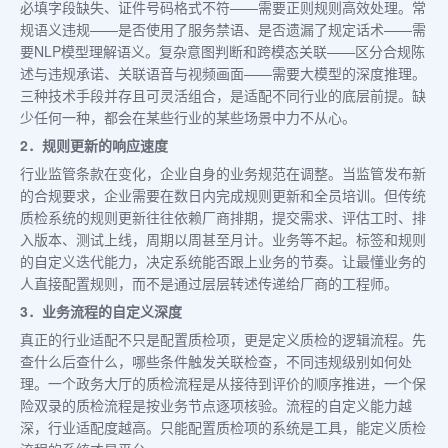
必填字段缺失、证件号码格式不符——需要正则规则高效处理。常
规语义违规——是否使用了服务禁语、是否遗漏了规定话术——需
要NLP模型理解语义。复杂意图判断和跨模态关联——区分合规陈
述与违规承诺、关联语音与视频画面——需要大模型的深度推理。
三种技术手段并存且可灵活组合，是适配不同行业的底层前提。缺
少任何一种，都会在某些行业的某些场景中力不从心。
2．规则更新的响应速度
行业监管条款在变化，企业自身的业务规范在调整。当监管发布新
的合规要求，企业需要在数日内完成规则更新和全员培训。但传统
质检系统的规则更新往往依赖厂商排期，提交需求、评估工时、排
入版本、测试上线，周期以周甚至月计。业务等不起。标签和规则
的自定义迭代能力，决定系统能否跟上业务的节奏。让最懂业务的
人直接配置规则，而不是通过层层转述传递给厂商的工程师。
3．业务流程的自定义深度
真正的行业适配不只是配置质检项，更是定义质检的逻辑流程。先
查什么后查什么，哪些条件触发关联检查，不同违规级别如何处
理。一个政务大厅的质检流程是从接待到评价的顺序推进，一个保
险双录的质检流程是按业务节点逐项核验。流程的自定义能力越
深，行业适配度越高。只能配置质检项的系统是工具，能定义质检