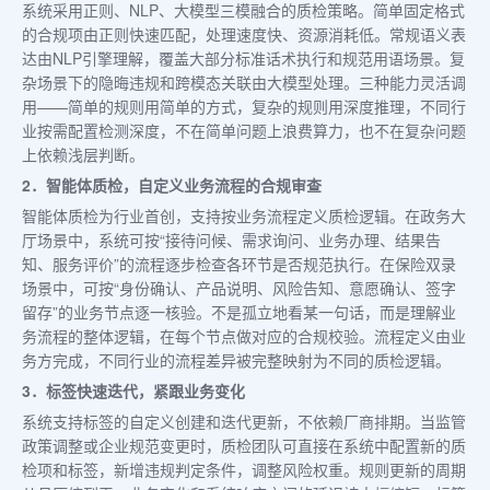
系统采用正则、NLP、大模型三模融合的质检策略。简单固定格式
的合规项由正则快速匹配，处理速度快、资源消耗低。常规语义表
达由NLP引擎理解，覆盖大部分标准话术执行和规范用语场景。复
杂场景下的隐晦违规和跨模态关联由大模型处理。三种能力灵活调
用——简单的规则用简单的方式，复杂的规则用深度推理，不同行
业按需配置检测深度，不在简单问题上浪费算力，也不在复杂问题
上依赖浅层判断。
2．智能体质检，自定义业务流程的合规审查
智能体质检为行业首创，支持按业务流程定义质检逻辑。在政务大
厅场景中，系统可按“接待问候、需求询问、业务办理、结果告
知、服务评价”的流程逐步检查各环节是否规范执行。在保险双录
场景中，可按“身份确认、产品说明、风险告知、意愿确认、签字
留存”的业务节点逐一核验。不是孤立地看某一句话，而是理解业
务流程的整体逻辑，在每个节点做对应的合规校验。流程定义由业
务方完成，不同行业的流程差异被完整映射为不同的质检逻辑。
3．标签快速迭代，紧跟业务变化
系统支持标签的自定义创建和迭代更新，不依赖厂商排期。当监管
政策调整或企业规范变更时，质检团队可直接在系统中配置新的质
检项和标签，新增违规判定条件，调整风险权重。规则更新的周期