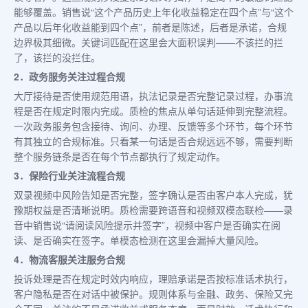
能够覆盖。销售说“这个产品历史上年化收益稳定在四个点”与“这个
产品以后年化收益能到四个点”，前者是陈述，后者是承诺，合规
边界极其细微。关键词匹配在这里会大面积误判——不该拦的拦
了，该拦的没拦住。
2．政务服务关注过程合规
大厅接待是否使用规范用语，执法记录是否完整记录过程，办事流
程是否在规定时限内完成。质检的焦点从单句话延伸到完整流程。
一次政务服务包含接待、询问、办理、反馈等多个环节，每个环节
有其独立的合规标准。只看某一句话是否合规远远不够，需要判断
整个服务链条是否在每个节点都执行了规定动作。
3．保险行业关注流程合规
双录视频中风险告知是否完整，签字确认是否由客户本人完成，犹
豫期权益是否清晰说明。质检需要跨语音和视频双模态联检——录
音中销售说“请阅读风险提示并签字”，视频中客户是否确实在阅
读、是否确实在签字。单模态检测在这里会漏掉大量风险。
4．物流客服关注服务合规
投诉处理是否在规定时效内响应，理赔承诺是否按标准话术执行，
客户隐私是否在对话中被保护。规则体系与金融、政务、保险又完