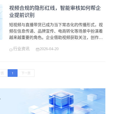
融合三个维度，提供一套评估智能审核系统真实能力
视频合规的隐形红线，智能审核如何帮企
的选型框架。一、多模态审
业提前识别
​短视频与直播带货已成为当下常态化的传播形式，视
频在信息传递、品牌宣传、电商转化等场景中扮演着
越来越重要的角色。企业借助视频获取关注，创作者
依靠内容积累流量，几乎各行各业都在探索视频媒介
行业资讯
2026-04-20
的价值。 然而一条视频从拍摄、剪辑到发布，每个环
节都涉及合规要求。一旦触碰监管红线，轻则视频下
架、账号限流，重则面临罚款、行政处罚乃至封号处
理。视频合规已从可选项变为必选项，智能视频审核
一页
1
下一页
系统的出现，正是破解这一难题的关键技术支撑。 不
少企业与创作者对视频合规存在认知偏差，认为只要
内容不低俗、不违法便足以过关。实际上，视频合规
涉及版权归属、资质许可、行为规范、数据安全、意
识形态等多个维度。教育行业不得制造焦虑，医疗行
业不得虚假宣传，电商行业不得误导消费，不同行业
均有其特定的合规边界。