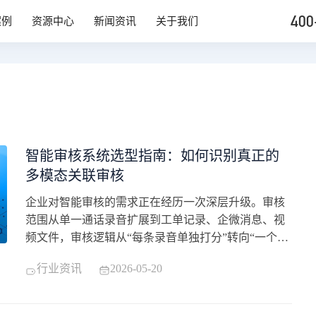
400
案例
资源中心
新闻资讯
关于我们
智能审核系统选型指南：如何识别真正的
多模态关联审核
企业对智能审核的需求正在经历一次深层升级。审核
范围从单一通话录音扩展到工单记录、企微消息、视
频文件，审核逻辑从“每条录音单独打分”转向“一个案
件全链路还原”。当“多模态”成为行业热词，选型者面
行业资讯
2026-05-20
对一个核心问题：供应商口中的多模态，到底是指能
导入多种文件格式，还是能将多种数据类型按业务逻
辑关联起来分析？本文从技术架构、工单协同、模型