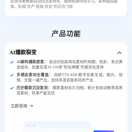
投放效果数据自动回流素材库，爆款规律持续学习，素材越投越
准，形成"生产-投放-优化"的正向飞轮
产品功能
AI爆款裂变
AI解构爆款要素：
自动识别高转化素材的构图、色彩、卖点黄
金组合，批量生成30-100条"形似神聚"的差异化变体
多模态素材全覆盖：
自研TTS/ASR/数字形象生成，图片、视
频、文案一键产出，支持多语言版本同步产出
历史爆款沉淀复用：
爆款素材永久归档，新计划自动推荐高表
现素材，旺季产能无忧
立即咨询