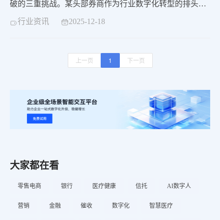
破的三重挑战。某头部券商作为行业数字化转型的排头
兵，亟需通过智能化工具赋能财富顾问，破解服务专业性
行业资讯
2025-12-18
不足、展业效率偏低、客户匹配精准度不够等核心痛点，
实现财富管理服务的质效双升。 中关村科金依托国内首个
4+级自研企业知识大模型，为其量身打造大模型财富助
上一页
1
下一页
手，以技术适配业务、场景贴合需求为核心逻辑，构建全
链路智能化展业支撑体系，最终实现300%展业效率跃迁，
成为证券行业名副其实的“展业超级引擎”。
大家都在看
零售电商
银行
医疗健康
信托
AI数字人
营销
金融
催收
数字化
智慧医疗