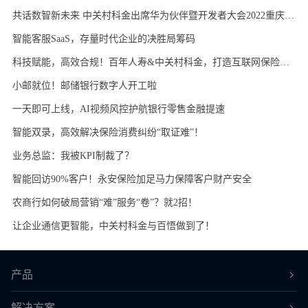
共话数智新未来 中关村科金出席华为伙伴暨开发者大会2022重庆分会
智能客服SaaS，存量时代企业的决胜局筹码
科技赋能，高效合规！百年人寿&中关村科金，打造互联网保险销售可回溯系统
小邮就位！邮储银行数字人开工啦
一天即可上线，AI视频风控护航银行零售金融提速
智能双录，高效解决保险消费纠纷“取证难”！
业务总监：我被KPI制裁了？
智能回访90%客户！永安保险加足马力保障客户财产安全
农商行如何破局营销“难”服务“卷”？就2招！
让企业通信更智能，中关村科金与百悟做到了！
产品
解决方案