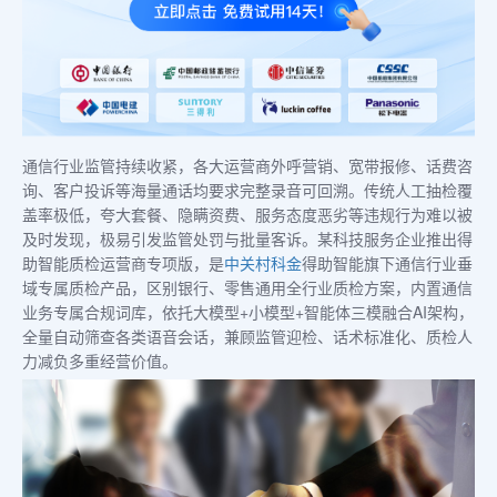
通信行业监管持续收紧，各大运营商外呼营销、宽带报修、话费咨
询、客户投诉等海量通话均要求完整录音可回溯。传统人工抽检覆
盖率极低，夸大套餐、隐瞒资费、服务态度恶劣等违规行为难以被
及时发现，极易引发监管处罚与批量客诉。某科技服务企业推出得
助智能质检运营商专项版，是
中关村科金
得助智能旗下通信行业垂
域专属质检产品，区别银行、零售通用全行业质检方案，内置通信
业务专属合规词库，依托大模型+小模型+智能体三模融合AI架构，
全量自动筛查各类语音会话，兼顾监管迎检、话术标准化、质检人
力减负多重经营价值。