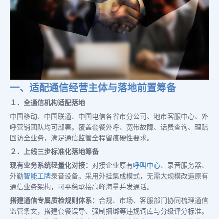
一、适配通信经营主体与落地前置筹备
１．全通信机构适配落地
中国移动、中国联通、中国电信各省市分公司、地市客服中心、外
呼营销团队均可部署。覆盖套餐外呼、宽带故障、话费查询、理赔
回访全业务，满足通信监管全程留痕硬性要求。
２．上线三步标准化落地筹备
现有业务系统轻量化对接：
对接企业原有
呼叫中心
、录音服务器、
外勤
智能工牌
录音设备。采用外挂集成模式，无需大规模改造原有
通信业务架构，可平稳承接高峰海量并发通话。
搭建通信专属质检规则体系：
合规、市场、客服部门协同梳理通信
监管条文，搭建套餐误导、强制捆绑等违规词库与分级评分标准。