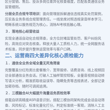
区分营销、售后、投诉多岗位差异化核查维度，匹配各类通信业务
监管细则。
分层全员合规专项培训：
面向管理层拆解通信违规真实处罚案例，
压实各业务条线合规管理责任。一线坐席对照违规录音样本学习，
明晰系统以服务规范为核心，消除AI考核抵触心理。
３．落地核心经营收益
实现全通话自动化合规筛查，全方位封堵监管处罚、客户纠纷风
险，高效应对突击核查。释放大量人工质检人力，统一全网服务话
术标准，同步提升整体运营效率与客户口碑。
二、运营商四大差异化核心质检能力
１．通信全业务全域全量无死角筛查
完整覆盖分红险类比套餐推介、宽带报修、话费咨询、线上视频回
访全部通信业务会话。打破人工抽样管控短板，全量音视频自动转
写语义分析，精准抓取收益误导、隐瞒免责等违规表述，全部记录
加密存档、随时可调阅追溯。
２．三模融合AI大幅提升海量话务质检效率
搭载自研高精度ASR语音识别，搭配三模协同架构完成会话自动筛
查、风险标记、标准化量化打分。判定标准统一客观，消除人工主