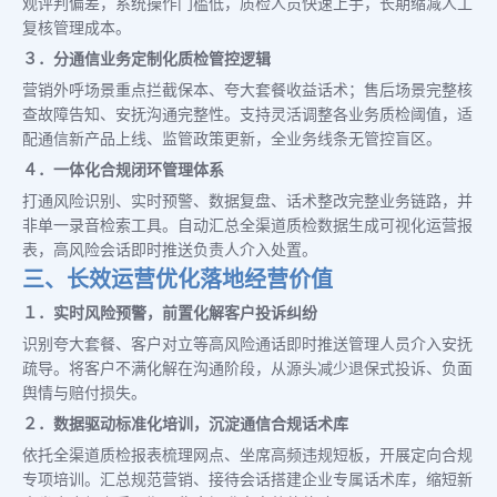
观评判偏差，系统操作门槛低，质检人员快速上手，长期缩减人工
复核管理成本。
３．分通信业务定制化质检管控逻辑
营销外呼场景重点拦截保本、夸大套餐收益话术；售后场景完整核
查故障告知、安抚沟通完整性。支持灵活调整各业务质检阈值，适
配通信新产品上线、监管政策更新，全业务线条无管控盲区。
４．一体化合规闭环管理体系
打通风险识别、实时预警、数据复盘、话术整改完整业务链路，并
非单一录音检索工具。自动汇总全渠道质检数据生成可视化运营报
表，高风险会话即时推送负责人介入处置。
三、长效运营优化落地经营价值
１．实时风险预警，前置化解客户投诉纠纷
识别夸大套餐、客户对立等高风险通话即时推送管理人员介入安抚
疏导。将客户不满化解在沟通阶段，从源头减少退保式投诉、负面
舆情与赔付损失。
２．数据驱动标准化培训，沉淀通信合规话术库
依托全渠道质检报表梳理网点、坐席高频违规短板，开展定向合规
专项培训。汇总规范营销、接待会话搭建企业专属话术库，缩短新