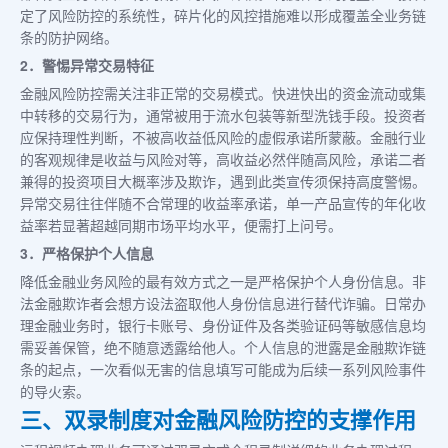
定了风险防控的系统性，碎片化的风控措施难以形成覆盖全业务链
条的防护网络。
2．警惕异常交易特征
金融风险防控需关注非正常的交易模式。快进快出的资金流动或集
中转移的交易行为，通常被用于流水包装等新型洗钱手段。投资者
应保持理性判断，不被高收益低风险的虚假承诺所蒙蔽。金融行业
的客观规律是收益与风险对等，高收益必然伴随高风险，承诺二者
兼得的投资项目大概率涉及欺诈，遇到此类宣传须保持高度警惕。
异常交易往往伴随不合常理的收益率承诺，单一产品宣传的年化收
益率若显著超越同期市场平均水平，便需打上问号。
3．严格保护个人信息
降低金融业务风险的最有效方式之一是严格保护个人身份信息。非
法金融欺诈者会想方设法盗取他人身份信息进行替代诈骗。日常办
理金融业务时，银行卡账号、身份证件及各类验证码等敏感信息均
需妥善保管，绝不随意透露给他人。个人信息的泄露是金融欺诈链
条的起点，一次看似无害的信息填写可能成为后续一系列风险事件
的导火索。
三、双录制度对金融风险防控的支撑作用