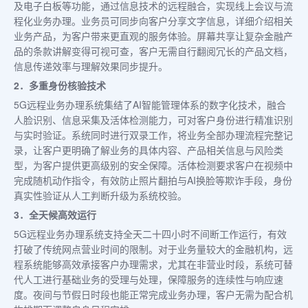
及电子白板等功能，通过信息技术的远程融合，实现线上会议与流
程化业务办理。业务员可同步向客户分享文字信息，详细介绍相关
业务产品，为客户带来更直观的服务体验。屏幕共享让复杂金融产
品的条款讲解变得可视可查，客户无需自行翻阅冗长的产品文档，
信息传递效率与理解效果同步提升。
2．多重身份核验技术
5G远程业务办理系统集结了AI智能管理体系的数字化技术，融合
人脸识别、信息采集及活体检测能力，可对客户身份进行精准识别
与实时验证。系统同时进行双录工作，将业务全部办理流程完整记
录，让客户更明确了解业务的具体内容、产品相关信息与风险类
型，为客户提供更高级别的安全保障。活体检测要求客户在视频中
完成随机动作指令，有效防止照片翻拍与AI换脸等欺诈手段，身份
真实性验证从人工判断升级为系统校验。
3．全天候高效运行
5G远程业务办理系统支持全天二十四小时不间断工作运行，有效
打破了传统网点营业时间的限制。对于业务量较大的金融机构，远
程系统能够高效承接客户办理需求，尤其在非营业时段，系统可替
代人工进行基础业务的受理与处理，保障服务的连续性与响应速
度。夜间与节假日时段也能正常完成业务办理，客户无需为配合机