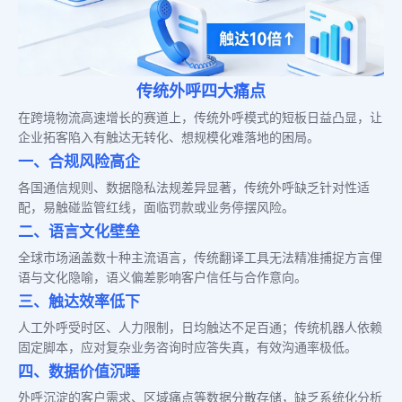
传统外呼四大痛点
在跨境物流高速增长的赛道上，传统外呼模式的短板日益凸显，让
企业拓客陷入有触达无转化、想规模化难落地的困局。
一、合规风险高企
各国通信规则、数据隐私法规差异显著，传统外呼缺乏针对性适
配，易触碰监管红线，面临罚款或业务停摆风险。
二、语言文化壁垒
全球市场涵盖数十种主流语言，传统翻译工具无法精准捕捉方言俚
语与文化隐喻，语义偏差影响客户信任与合作意向。
三、触达效率低下
人工外呼受时区、人力限制，日均触达不足百通；传统机器人依赖
固定脚本，应对复杂业务咨询时应答失真，有效沟通率极低。
四、数据价值沉睡
外呼沉淀的客户需求、区域痛点等数据分散存储，缺乏系统化分析