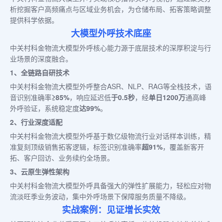
析挖掘客户高频痛点与区域业务机会，为仓储布局、拓客策略调整
提供科学依据。
大模型外呼技术底座
中关村科金物流大模型外呼核心能力源于底层技术的深厚积淀与行
业场景的深度融合。
1、全链路自研技术
中关村科金物流大模型外呼整合ASR、NLP、RAG等全栈技术，语
音识别准确率
≥85%
，响应延迟低
于0.5秒
，经
单日1200万
通高峰
外呼验证，系统稳定度
达99%
。
2、行业深度适配
中关村科金物流大模型外呼基于数亿级物流行业对话样本训练，精
准复刻顶级销售拓客逻辑，标签识别准确率
超91%
，覆盖新客开
拓、客户回访、业务续约全场景。
3、云原生弹性架构
中关村科金物流大模型外呼具备强大的弹性扩展能力，轻松应对物
流淡旺季业务波动，集中外呼场景下保障服务质量不降级。
实战案例：见证增长实效