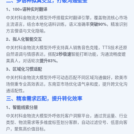
二、多语种拟真交互，打破沟通壁垒
1、100+语种实时翻译
中关村科金物流大模型外呼搭载实时翻译引擎，覆盖物流核心市场
主流语言，结合本地化语料训练，语义准确率
突破90%
，精准识别
方言俚语与文化隐喻。
2、拟人化智能交互
中关村科金物流大模型外呼支持真人销售音色克隆，TTS技术还原
自然语调与情感表达，搭配
2秒极速
智能打断功能，沟通流畅度媲
美真人，对话轮次
提升83%
。
3、区域化习惯适配
中关村科金物流大模型外呼可动态匹配不同区域沟通偏好，欧美市
场侧重专业高效表达，东南亚市场优化语气亲和度，提升跨文化沟
通适配性。
三、精准需求匹配，提升转化效率
1、智能线索分层
中关村科金物流大模型外呼依托客户洞察平台，通过货运量、行业
类型、物流需求等多维度标签划分客群，自动过滤空号、低意向客
户，聚焦高价值目标。