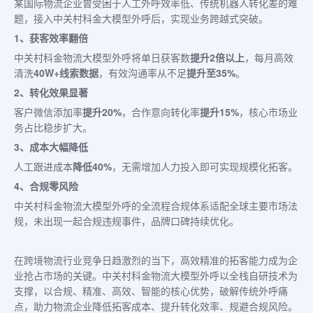
某国际物流企业曾受困于人工外呼效率低、传统机器人转化差的难
题，接入中关村科金大模型外呼后，实现业务跨越式突破。
1、获客效率翻倍
中关村科金物流大模型外呼将单日获客数
提升2倍以上
，每月高效
清洗
40W+线索数据
，有效沟通率从不足
提升至35%
。
2、转化效果显著
客户微信添加率
提升20%
，合作意向转化率
提升15%
，核心市场业
务占比稳步扩大。
3、成本大幅降低
人工跟进成本
降低40%
，无需增加人力投入即可实现规模化拓客。
4、合规零风险
中关村科金物流大模型外呼的全流程合规体系适配全球主要市场法
规，未出现一起合规违规事件，品牌口碑持续优化。
在跨境物流行业竞争日趋激烈的当下，高效精准的拓客能力成为企
业抢占市场的关键。中关村科金物流大模型外呼以全栈自研技术为
支撑，以合规、精准、高效、智能的核心优势，破解传统外呼痛
点，助力物流企业降低拓客成本、提升转化效率、规避合规风险。