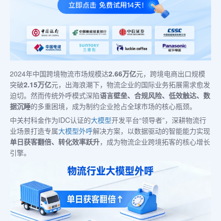
2024年中国跨境物流市场规模达
2.66万亿
元，跨境电商出口规模
突破
2.15万亿
元，出海浪潮下，物流企业的国际业务拓展需求愈发
迫切。然而传统外呼模式深陷
语言壁垒、合规风险、低效触达、数
据沉睡
的多重困境，成为制约企业抢占全球市场的核心瓶颈。
中关村科金作为IDC认证的
大模型
开发平台“领导者”，深耕物流行
业场景打造专属
大模型外呼
解决方案，以数据驱动的智能能力实现
单日获客翻倍、转化效率跃升
，成为物流企业跨境拓客的核心增长
引擎。