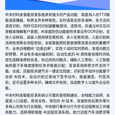
中关村科金智能双录系统具有强大的产品功能：高度拟人的TTS智
能语音播报，有男女声多种音色，实时语音支持多语种、多方言的
语音识别，同时可实时识别提醒敏感词、违禁词，并通过AI交互问
答精准理解客户意图；AI深度防伪功能提供多类证件OCR识别，支
持人证核验，涵盖人脸持续在框检测、多人在框检测、人脸识别和
活体检测等全流程校验；全程智能质检更是保障双录合规的重要环
节，业务办理期间 “边录边审”，实现 0 延时实时质检，发现问题立
即预警，并设有多级纠偏机制；自动生成的 AI 质检报告按时间轨
迹生成精准质检信息，标记风险问题点，辅助人工质检；人工智能
抽检基于多维度提取任务并智能分配；双录音视频原文件支持下
载、合成，还能按关键节点一键定位回放；识别签字动作功能基于
自研 AI技术，自动识别记录线下签字动作，规避漏签、代签风
险；还可设置多种水印，确保文件有效；自选数字人以提升企业形
象。
中关村科金智能双录系统以可靠的音视频通信、全栈能力自研、全
渠道入口适配、高安全性、领先的 AI 技术、深度防伪反欺诈等众
多核心优势为行业赋能。中信银行重庆分行为夯实远程移动工作服
务能力，选择得助智能 AI远程双录系统，助力远程汽车消费贷等