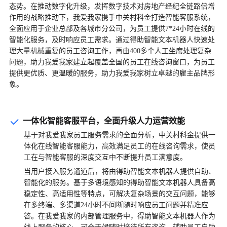
态势。在推动数字化升级，发挥数字技术对房地产经纪全链路倍增
作用的战略推动下，我爱我家携手中关村科金打造智能客服系统，
全面应用于企业总部及各城市分公司，为员工提供
7*24
小时在线的
智能化服务，及时响应员工需求。通过得助智能文本机器人快速处
理大量机械重复的员工咨询工作，再由
400
多个人工坐席处理复杂
问题，助力我爱我家建立起覆盖全国的员工在线咨询窗口，为员工
提供更优质、更温暖的服务，助力我爱我家树立卓越的雇主品牌形
象。
一体化智能客服平台，全面升级人力运营效能
基于对我爱我家员工服务需求的全面分析，中关村科金提供一
体化在线智能客服能力，高效满足员工的在线咨询需求，使员
工在与智能客服的深度交互中不断提升员工满意度。
当用户接入服务通道后，将由得助智能文本机器人提供自助、
智能化的服务。基于多语境感知的得助智能文本机器人具备高
稳定性、高适用性等特点，可解决复杂场景的交互问题，能够
在多终端、多渠道
24
小时不间断随时响应员工问题并精准应
答。在我爱我家的内部管理服务中，得助智能文本机器人作为