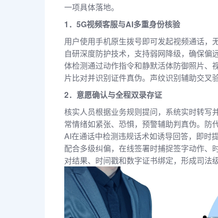
一项具体落地。
1．5G视频客服与AI多重身份核验
用户使用手机原生拨号即可发起视频通话，无
自研深度防护技术，支持弱网降级，确保偏远
体检测通过动作指令和静默活体防御照片、视
片比对并识别证件真伪。声纹识别辅助交叉
2．意愿确认与全程双录存证
核实人员根据业务规则提问，系统实时转写
常情绪如紧张、恐惧，预警辅助判真伪。防
AI在通话中检测违规话术如诱导回答，即时
配合多级纠偏，在线签署时捕捉签字动作、
对结果、时间戳和数字证书绑定，形成司法