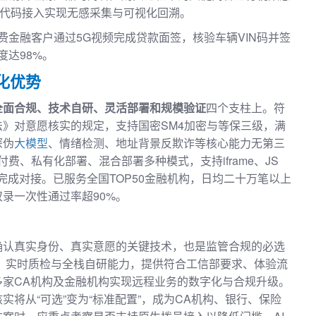
S代码接入实现无感采集与可视化回溯。
费金融客户通过5G视频完成贷款面签，核验车辆VIN码并签
度达98%。
化优势
全面合规、技术自研、灵活部署和规模验证
四个支柱上。符
》对意愿核实的规定，支持国密SM4加密与等保三级，满
深伪
大模型
、情绪检测、地址背景反欺诈等核心能力无第三
费、私有化部署、混合部署多种模式，支持iframe、JS
完成对接。已服务全国TOP50金融机构，日均二十万笔以上
录一次性通过率超90%。
确认真实身份、真实意愿的关键技术，也是监管合规的必选
验、实时质检与全栈自研能力，提供符合工信部要求、体验流
多家CA机构及金融机构实现远程业务的数字化与合规升级。
将从“可选”变为“标准配置”，成为CA机构、银行、保险