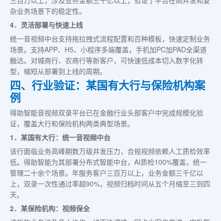
三百万以上，涉及业务金额三千亿以上，验证了平台在高并发和复
杂业务场景下的稳定性。
4．灵活部署与快速上线
统一音视频中台支持拖拉拽式流程配置和百种模板，快速定制业务
场景。支持APP、H5、小程序多端覆盖，手机加PC加PAD全渠道
触达。对城商行、农商行等新客户，可快速低成本切入数字化转
型，缩短从部署到上线的周期。
四、行业验证：某国有大行与保险机构案
例
得助智能音视频双录平台已在金融行业头部客户中完成规模化验
证，覆盖大行和保险机构两类典型场景。
1．某国有大行：统一音视频中台
该行面临业务高峰期数万级并发压力，合规视频依赖人工质检效率
低。得助智能为其部署分布式智能中台，AI质检100%覆盖，统一
管理二十余个场景。年服务客户三百万以上，业务金额三千亿以
上，双录一次性通过率超90%，视频归档时间从五个月缩至三到四
天。
2．某保险机构：视频保全