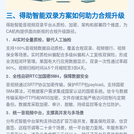
三、得助智能双录方案如何助力合规升级
得助智能音视频双录平台从质检、加密、架构和部署四个维度，为
CA机构提供面向新规的合规升级路径。
1．AI实时全量质检，替代人工抽检
支持100%音视频数据自动质检，覆盖合规双录、视频银行、视频
保全等场景。实时质检纠偏配合多级纠偏和人工复核双保险，形成
全流程闭环管理。某国有大行应用数据显示，双录一次性通过率超
90%，视频归档时间从5个月缩短至3到4天。
2．全栈自研RTC加国密SM4，保障数据安全
音视频通过SRTP协议加密传输，保护RTP包payload。支持国密
SM4算法，可根据客户需求集成国家认证的国密系统。信令与数据
传输采用HTTPS和WSS加密，文件存储实施严格访问控制与定期
备份。数据库采取加密、审计、脱敏、持续监控等全方位防护。
3．统一音视频中台，支撑高并发与多场景
分布式智能中台架构支持动态扩容万级并发，覆盖保险双录、信贷
面签、远程尽调等二十余个场景，统一平台能力复用。年服务客户