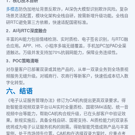
1．核心技术自研
多模态
防伪加地址背景反欺诈，AI深伪大模型识别欺诈风险。复杂
场景灵活配置，模块化架构全栈自研，按需新增升级功能。全栈自
研RTC避免第三方依赖，快速适配国密标准。
2．AI与RTC深度融合
丰富的AI能力包括情绪检测、实时质检、电子签名识别，与RTC融
合应用。APP、H5、小程序多端无缝覆盖，手机加PC加PAD全渠
道触达。万级并发支持加70%抗弱网能力，保障业务连续性。
3．POC策略清晰
对存量客户已部署双录或其他产品的，从单一双录业务到全场景视
频服务无缝升级。对城商行、农商行等新客户，快速低成本切入数
字化转型。
六、结语
《电子认证服务管理办法》修订为CA机构提出更高双录要求。得
助智能音视频双录平台以AI实时全量质检、国密SM4适配、统一音
视频中台等能力，帮助CA机构合规升级，已在头部客户中验证效
果。新规实施后，具备全栈自研、国密支持、AI质检能力的双录系
统将成为电子认证服务机构的刚需。得助智能凭借成熟产品与丰富
案例，处于市场领先位置。CA机构在选择双录方案时，应重点考