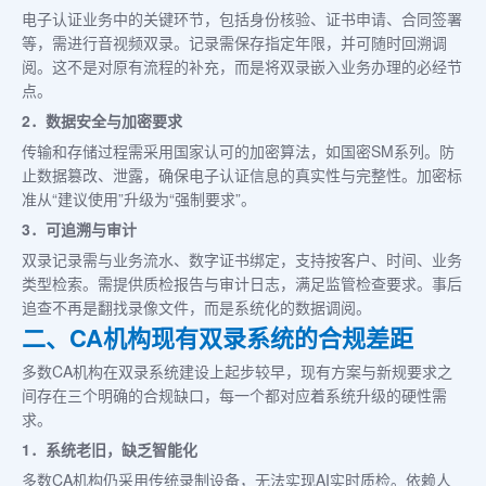
电子认证业务中的关键环节，包括身份核验、证书申请、合同签署
等，需进行音视频双录。记录需保存指定年限，并可随时回溯调
阅。这不是对原有流程的补充，而是将双录嵌入业务办理的必经节
点。
2．数据安全与加密要求
传输和存储过程需采用国家认可的加密算法，如国密SM系列。防
止数据篡改、泄露，确保电子认证信息的真实性与完整性。加密标
准从“建议使用”升级为“强制要求”。
3．可追溯与审计
双录记录需与业务流水、数字证书绑定，支持按客户、时间、业务
类型检索。需提供质检报告与审计日志，满足监管检查要求。事后
追查不再是翻找录像文件，而是系统化的数据调阅。
二、CA机构现有双录系统的合规差距
多数CA机构在双录系统建设上起步较早，现有方案与新规要求之
间存在三个明确的合规缺口，每一个都对应着系统升级的硬性需
求。
1．系统老旧，缺乏智能化
多数CA机构仍采用传统录制设备，无法实现AI实时质检。依赖人